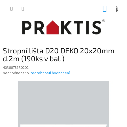
Přejít
NÁKUP
na
obsah
KOŠÍK
Stropní lišta D20 DEKO 20x20mm
d.2m (190ks v bal.)
4036678130202
Průměrné
Neohodnoceno
Podrobnosti hodnocení
hodnocení
produktu
je
0,0
z
5
hvězdiček.