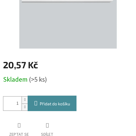
20,57 Kč
Měrná
Skladem
(>5 ks)
cena:
Přidat do košíku
ZEPTAT SE
SDÍLET