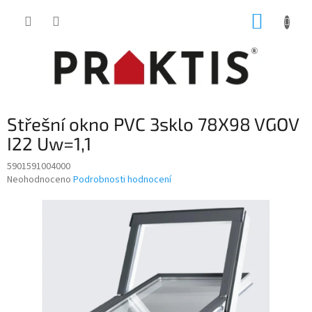
Přejít
NÁKUP
na
obsah
KOŠÍK
Střešní okno PVC 3sklo 78X98 VGOV
I22 Uw=1,1
5901591004000
Průměrné
Neohodnoceno
Podrobnosti hodnocení
hodnocení
produktu
je
0,0
z
5
hvězdiček.