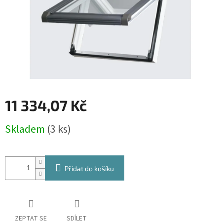
11 334,07 Kč
Měrná
Skladem
(3 ks)
cena:
Přidat do košíku
ZEPTAT SE
SDÍLET