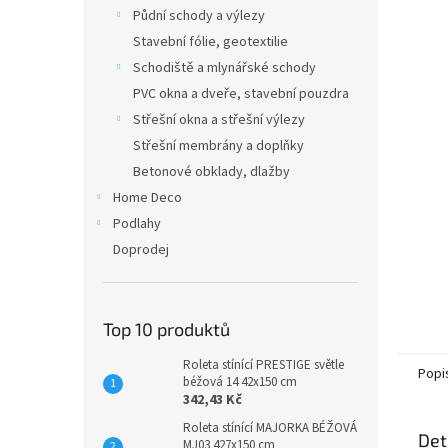
n
Půdní schody a výlezy
e
Stavební fólie, geotextilie
l
Schodiště a mlynářské schody
PVC okna a dveře, stavební pouzdra
Střešní okna a střešní výlezy
Střešní membrány a doplňky
Betonové obklady, dlažby
Home Deco
Podlahy
Doprodej
Top 10 produktů
Roleta stínící PRESTIGE světle
Popi
béžová 14 42x150 cm
342,43 Kč
Roleta stínící MAJORKA BÉŽOVÁ
Det
MJ03 427x150 cm