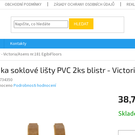
OBCHODNÍ PODMÍNKY
ZÁSADY OCHRANY OSOBNÍCH ÚDAJŮ
REK
HLEDAT
Kontakty
 - Victoria/Asens nr.181 EgibiFloors
ka soklové lišty PVC 2ks blistr - Victo
734350
né
noceno
Podrobnosti hodnocení
ní
38,
u
Měrná
Skla
cena:
ek.