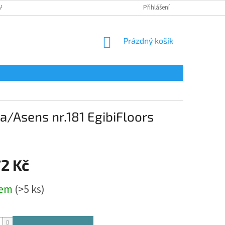
LAMAČNÍ FORMULÁŘ
Přihlášení
NÁKUPNÍ
Prázdný košík
KOŠÍK
ria/Asens nr.181 EgibiFloors
72 Kč
dem
(>5 ks)