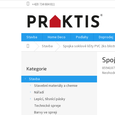
Přejít
+420 734 684 811
na
obsah
Stavba
Home Deco
Podlahy
Doprodej
Domů
Stavba
Spojka soklové lišty PVC 2ks blistr
P
Spoj
o
Přeskočit
s
8594187
Kategorie
kategorie
t
Průměr
Neohod
r
hodnoce
Stavba
a
produkt
Stavební materiály a chemie
je
n
0,0
Nářadí
n
z
í
Lepící, těsnící pásky
5
p
Technické spreje
hvězdič
a
Barvy ve spreji