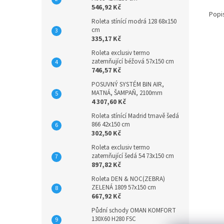
546,92 Kč
Popi
Roleta stínící modrá 128 68x150
cm
335,17 Kč
Roleta exclusiv termo
zatemňující béžová 57x150 cm
746,57 Kč
POSUVNÝ SYSTÉM BIN AIR,
MATNÁ, ŠAMPAŇ, 2100mm
4 307,60 Kč
Roleta stínící Madrid tmavě šedá
866 42x150 cm
302,50 Kč
Roleta exclusiv termo
zatemňující šedá 54 73x150 cm
897,82 Kč
Roleta DEN & NOC(ZEBRA)
ZELENÁ 1809 57x150 cm
667,92 Kč
Půdní schody OMAN KOMFORT
130X60 H280 FSC