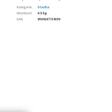
Kategorie
:
Stavba
Hmotnost
:
0.5 kg
EAN
:
8594187734350