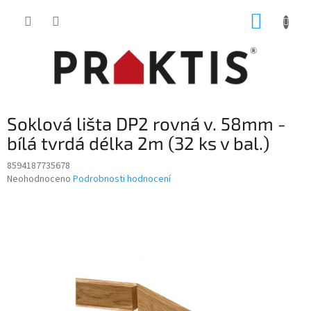
Přejít
NÁKUP
na
obsah
KOŠÍK
Soklová lišta DP2 rovná v. 58mm -
bílá tvrdá délka 2m (32 ks v bal.)
8594187735678
Průměrné
Neohodnoceno
Podrobnosti hodnocení
hodnocení
produktu
je
0,0
z
5
hvězdiček.