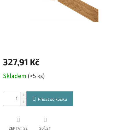
327,91 Kč
Měrná
Skladem
(>5 ks)
cena:
Přidat do košíku
ZEPTAT SE
SDÍLET