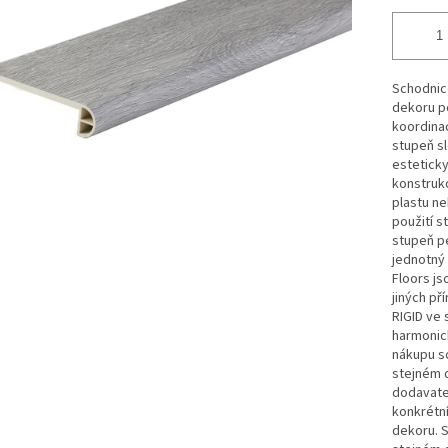
Schodnic
dekoru p
koordinac
stupeň sl
estetick
konstrukc
plastu ne
použití s
stupeň p
jednotný 
Floors j
jiných př
RIGID ve 
harmonic
nákupu s
stejném 
dodavatel
konkrétn
dekoru. 