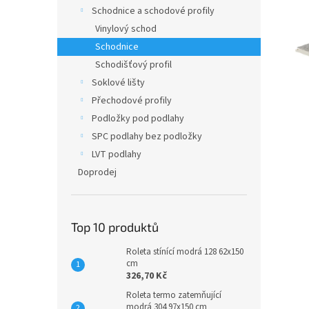
n
Schodnice a schodové profily
e
Vinylový schod
l
Schodnice
Schodišťový profil
Soklové lišty
Přechodové profily
Podložky pod podlahy
SPC podlahy bez podložky
LVT podlahy
Doprodej
Top 10 produktů
Roleta stínící modrá 128 62x150
cm
326,70 Kč
Roleta termo zatemňující
modrá 304 97x150 cm