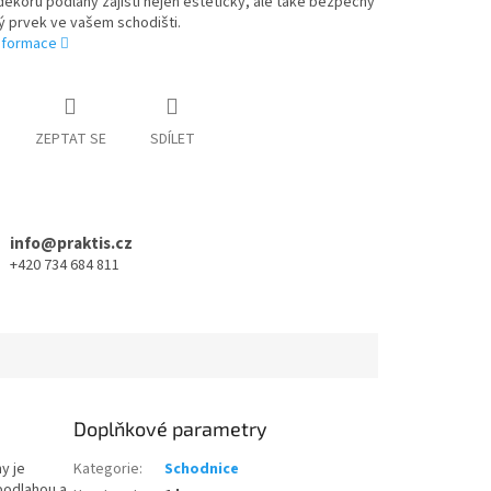
ekoru podlahy zajistí nejen estetický, ale také bezpečný
vý prvek ve vašem schodišti.
informace
ZEPTAT SE
SDÍLET
info@praktis.cz
+420 734 684 811
Doplňkové parametry
y je
Kategorie
:
Schodnice
podlahou a