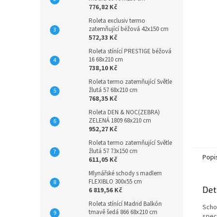
776,82 Kč
Roleta exclusiv termo
zatemňující béžová 42x150 cm
572,33 Kč
Roleta stínící PRESTIGE béžová
16 68x210 cm
738,10 Kč
Roleta termo zatemňující Světle
žlutá 57 68x210 cm
768,35 Kč
Roleta DEN & NOC(ZEBRA)
ZELENÁ 1809 68x210 cm
952,27 Kč
Roleta termo zatemňující Světle
žlutá 57 73x150 cm
Popi
611,05 Kč
Mlynářské schody s madlem
FLEXIBLO 300x55 cm
Det
6 819,56 Kč
Roleta stínící Madrid Balkón
Scho
tmavě šedá 866 68x210 cm
spec