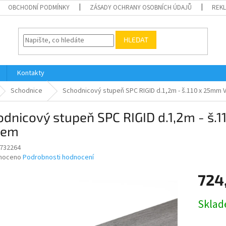
OBCHODNÍ PODMÍNKY
ZÁSADY OCHRANY OSOBNÍCH ÚDAJŮ
REK
HLEDAT
Kontakty
Schodnice
Schodnicový stupeň SPC RIGID d.1,2m - š.110 x 25mm
dnicový stupeň SPC RIGID d.1,2m - š.
tem
732264
né
noceno
Podrobnosti hodnocení
ní
724
u
Měrná
Skla
cena:
ek.