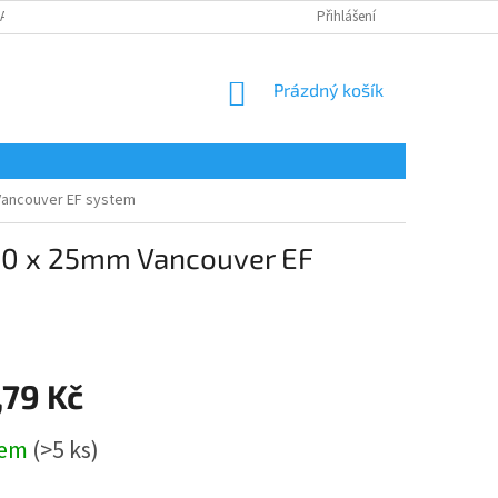
LAMAČNÍ FORMULÁŘ
Přihlášení
NÁKUPNÍ
Prázdný košík
KOŠÍK
 Vancouver EF system
110 x 25mm Vancouver EF
,79 Kč
dem
(>5 ks)