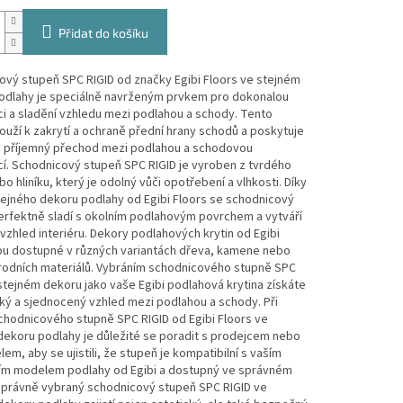
Přidat do košíku
ový stupeň SPC RIGID od značky Egibi Floors ve stejném
odlahy je speciálně navrženým prvkem pro dokonalou
i a sladění vzhledu mezi podlahou a schody. Tento
ouží k zakrytí a ochraně přední hrany schodů a poskytuje
y příjemný přechod mezi podlahou a schodovou
í. Schodnicový stupeň SPC RIGID je vyroben z tvrdého
bo hliníku, který je odolný vůči opotřebení a vlhkosti. Díky
tejného dekoru podlahy od Egibi Floors se schodnicový
erfektně sladí s okolním podlahovým povrchem a vytváří
vzhled interiéru. Dekory podlahových krytin od Egibi
sou dostupné v různých variantách dřeva, kamene nebo
írodních materiálů. Vybráním schodnicového stupně SPC
stejném dekoru jako vaše Egibi podlahová krytina získáte
ký a sjednocený vzhled mezi podlahou a schody. Při
chodnicového stupně SPC RIGID od Egibi Floors ve
dekoru podlahy je důležité se poradit s prodejcem nebo
em, aby se ujistili, že stupeň je kompatibilní s vaším
ím modelem podlahy od Egibi a dostupný ve správném
Správně vybraný schodnicový stupeň SPC RIGID ve