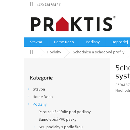
Přejít
+420 734 684 811
na
obsah
Stavba
Home Deco
Podlahy
Doprodej
Domů
Podlahy
Schodnice a schodové profily
P
Scho
o
Přeskočit
s
sys
Kategorie
kategorie
t
8594187
r
Stavba
Průměr
Neohod
a
hodnoce
Home Deco
n
produkt
Podlahy
n
je
í
Paroizolační fólie pod podlahy
0,0
z
p
Samolepící PVC pásky
5
a
SPC podlahy s podložkou
hvězdič