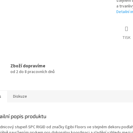
stejném d
a trvanli
Detailní 
TISK
Zboží dopravíme
od 2 do 8 pracovních dnů
s
Diskuze
ailní popis produktu
dnicový stupeň SPC RIGID od značky Egibi Floors ve stejném dekoru podlah
iálně navrženým prvkem pro dokonalou koordinaci a sladění vzhledu mezi 