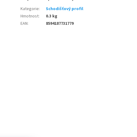
Kategorie
:
Schodišťový profil
Hmotnost
:
0.3 kg
EAN
:
8594187731779