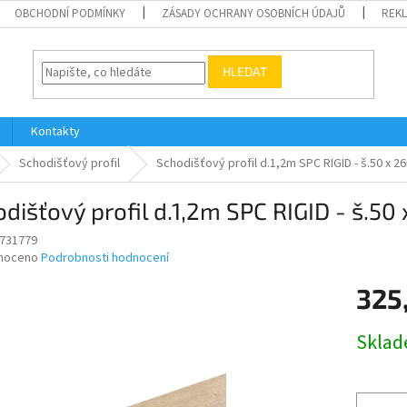
OBCHODNÍ PODMÍNKY
ZÁSADY OCHRANY OSOBNÍCH ÚDAJŮ
REK
HLEDAT
Kontakty
Schodišťový profil
Schodišťový profil d.1,2m SPC RIGID - š.50 x
dišťový profil d.1,2m SPC RIGID - š.5
731779
né
noceno
Podrobnosti hodnocení
ní
325
u
Měrná
Skla
cena:
ek.