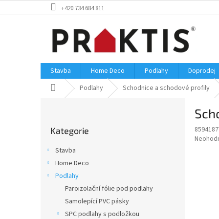
Přejít
+420 734 684 811
na
obsah
Stavba
Home Deco
Podlahy
Doprodej
Domů
Podlahy
Schodnice a schodové profily
P
Scho
o
Přeskočit
s
8594187
Kategorie
kategorie
t
Průměr
Neohod
r
hodnoce
Stavba
a
produkt
Home Deco
je
n
0,0
Podlahy
n
z
í
Paroizolační fólie pod podlahy
5
p
Samolepící PVC pásky
hvězdič
a
SPC podlahy s podložkou