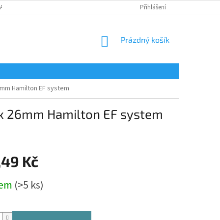
LAMAČNÍ FORMULÁŘ
Přihlášení
NÁKUPNÍ
Prázdný košík
KOŠÍK
26mm Hamilton EF system
50 x 26mm Hamilton EF system
,49 Kč
dem
(>5 ks)