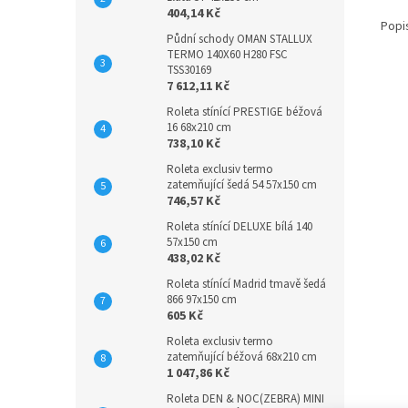
404,14 Kč
Popi
Půdní schody OMAN STALLUX
TERMO 140X60 H280 FSC
TSS30169
7 612,11 Kč
Roleta stínící PRESTIGE béžová
16 68x210 cm
738,10 Kč
Roleta exclusiv termo
zatemňující šedá 54 57x150 cm
746,57 Kč
Roleta stínící DELUXE bílá 140
57x150 cm
438,02 Kč
Roleta stínící Madrid tmavě šedá
866 97x150 cm
605 Kč
Roleta exclusiv termo
zatemňující béžová 68x210 cm
1 047,86 Kč
Roleta DEN & NOC(ZEBRA) MINI