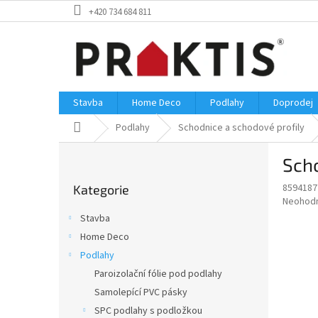
Přejít
+420 734 684 811
na
obsah
Stavba
Home Deco
Podlahy
Doprodej
Domů
Podlahy
Schodnice a schodové profily
P
Scho
o
Přeskočit
s
8594187
Kategorie
kategorie
t
Průměr
Neohod
r
hodnoce
Stavba
a
produkt
Home Deco
je
n
0,0
Podlahy
n
z
í
Paroizolační fólie pod podlahy
5
p
Samolepící PVC pásky
hvězdič
a
SPC podlahy s podložkou