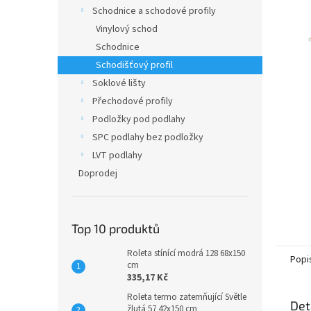
n
Schodnice a schodové profily
e
Vinylový schod
l
Schodnice
Schodišťový profil
Soklové lišty
Přechodové profily
Podložky pod podlahy
SPC podlahy bez podložky
LVT podlahy
Doprodej
Top 10 produktů
Roleta stínící modrá 128 68x150
Popi
cm
335,17 Kč
Roleta termo zatemňující Světle
Det
žlutá 57 42x150 cm