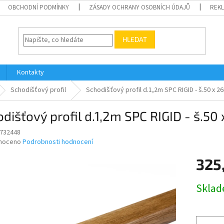
OBCHODNÍ PODMÍNKY
ZÁSADY OCHRANY OSOBNÍCH ÚDAJŮ
REK
HLEDAT
Kontakty
Schodišťový profil
Schodišťový profil d.1,2m SPC RIGID - š.50 x 
dišťový profil d.1,2m SPC RIGID - š.
732448
né
noceno
Podrobnosti hodnocení
ní
325
u
Měrná
Skla
cena:
ek.