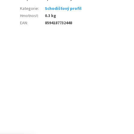
Kategorie
:
Schodišťový profil
Hmotnost
:
0.3 kg
EAN
:
8594187732448