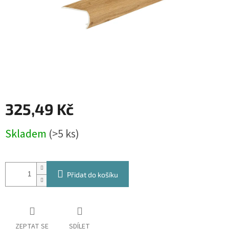
325,49 Kč
Měrná
Skladem
(>5 ks)
cena:
Přidat do košíku
ZEPTAT SE
SDÍLET