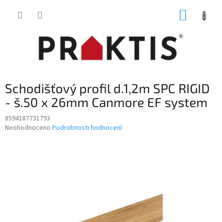
Přejít
NÁKUP
na
obsah
KOŠÍK
Schodišťový profil d.1,2m SPC RIGID
- š.50 x 26mm Canmore EF system
8594187731793
Průměrné
Neohodnoceno
Podrobnosti hodnocení
hodnocení
produktu
je
0,0
z
5
hvězdiček.