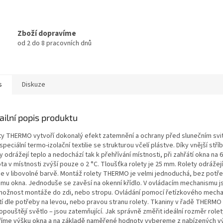
Zboží dopravíme
od 2 do 8 pracovních dnů
s
Diskuze
ailní popis produktu
ty THERMO vytvoří dokonalý efekt zatemnění a ochrany před slunečním sv
speciální termo-izolační textilie se strukturou včelí plástve. Díky vnější stří
y odrážejí teplo a nedochází tak k přehřívání místnosti, při zahřátí okna na 
ta v místnosti zvýší pouze o 2 °C. Tloušťka rolety je 25 mm. Rolety odráže
ce v libovolné barvě. Montáž rolety THERMO je velmi jednoduchá, bez potře
ámu okna. Jednoduše se zavěsí na okenní křídlo. V ovládacím mechanismu js
možnost montáže do zdi, nebo stropu. Ovládání pomocí řetízkového mech
tí dle potřeby na levou, nebo pravou stranu rolety. Tkaniny v řadě THERMO
pouštějí světlo – jsou zatemňující. Jak správně změřit ideální rozměr role
íme výšku okna a na základě naměřené hodnoty vybereme z nabízených v