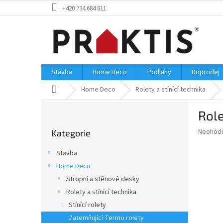
Přejít
+420 734 684 811
na
obsah
Stavba
Home Deco
Podlahy
Doprodej
Domů
Home Deco
Rolety a stínící technika
P
Role
o
Přeskočit
s
Průměr
Neohod
Kategorie
kategorie
t
hodnoce
r
produkt
Stavba
a
je
Home Deco
0,0
n
z
Stropní a stěnové desky
n
5
í
Rolety a stínící technika
hvězdič
p
Stínící rolety
a
Zatemňující Termo rolety