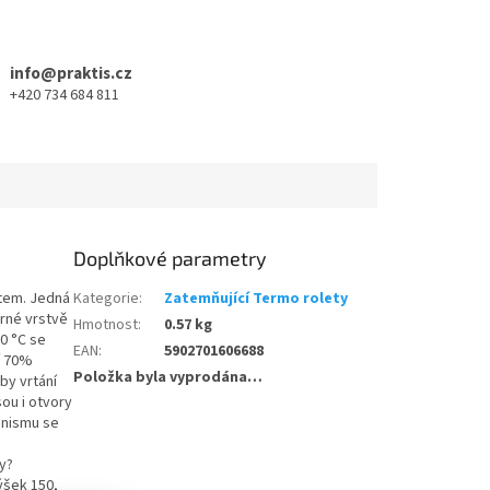
info@praktis.cz
+420 734 684 811
Doplňkové parametry
item. Jedná
Kategorie
:
Zatemňující Termo rolety
brné vrstvě
Hmotnost
:
0.57 kg
60 °C se
EAN
:
5902701606688
jí 70%
Položka byla vyprodána…
by vrtání
ou i otvory
anismu se
ty?
ýšek 150,