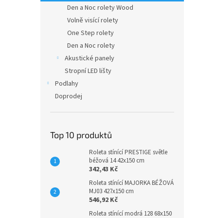
n
Den a Noc rolety Wood
e
Volně visící rolety
l
One Step rolety
Den a Noc rolety
Akustické panely
Stropní LED lišty
Podlahy
Doprodej
Top 10 produktů
Roleta stínící PRESTIGE světle
béžová 14 42x150 cm
342,43 Kč
Roleta stínící MAJORKA BÉŽOVÁ
MJ03 427x150 cm
546,92 Kč
Roleta stínící modrá 128 68x150