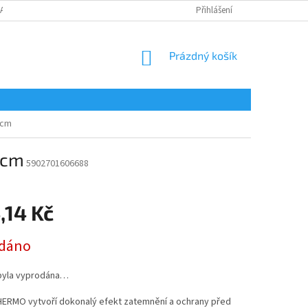
LAMAČNÍ FORMULÁŘ
Přihlášení
NÁKUPNÍ
Prázdný košík
KOŠÍK
 cm
 cm
5902701606688
,14 Kč
dáno
byla vyprodána…
HERMO vytvoří dokonalý efekt zatemnění a ochrany před