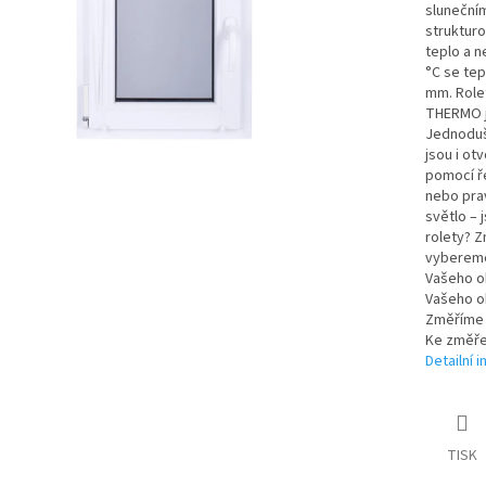
slunečním
strukturo
teplo a n
°C se tep
mm. Rolet
THERMO j
Jednoduš
jsou i ot
pomocí ř
nebo pra
světlo – 
rolety? 
vybereme
Vašeho ok
Vašeho ok
Změříme š
Ke změře
Detailní 
TISK