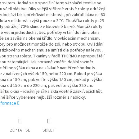
 svitem. Jedná se o speciální termo-izolační textilie se
u včelí plástve. Díky vnější stříbrné vrstvě rolety odrážejí
edochází tak k přehřívání místnosti, při zahřátí okna na 60
lota v místnosti zvýší pouze o 2 °C. Tloušťka rolety je 25
y odrážejí 70% slunce v libovolné barvě. Montáž rolety
e velmi jednoduchá, bez potřeby vrtání do rámu okna.
e se zavěsí na okenní křídlo. V ovládacím mechanismu
vory pro možnost montáže do zdi, nebo stropu. Ovládání
etízkového mechanismu se umístí dle potřeby na levou,
vou stranu rolety. Tkaniny v řadě THERMO nepropouštějí
jsou zatemňující. Jak správně změřit ideální rozměr
Změříme výšku okna a na základě naměřené hodnoty
 z nabízených výšek 150, nebo 220 cm. Pokud je výška
na do 150 cm, pak volíte výšku 150 cm, pokud je výška
na od 150 cm do 220 cm, pak volíte výšku 220 cm.
ířku okna – ideální je šířka skla včetně zasklívacích lišt.
né šířce vybereme nejbližší rozměr z nabídky.
informace
ZEPTAT SE
SDÍLET