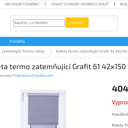
OBCHODNÍ PODMÍNKY
ZÁSADY OCHRANY OSOBNÍCH ÚDAJŮ
REK
HLEDAT
Kontakty
Zatemňující Termo rolety
Roleta termo zatemňující Grafit 61 42x150
ta termo zatemňující Grafit 61 42x150
né
noceno
Podrobnosti hodnocení
ní
404
u
Měrná
Vypro
cena:
ek.
Položka 
Rolety T