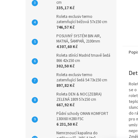
cm
335,17 Kč
Roleta exclusiv termo
zatemňující béžová 57x150 cm
746,57 Kč
POSUVNÝ SYSTÉM BIN AIR,
MATNÁ, ŠAMPAŇ, 2100mm
4 307,60 Kč
Popi
Roleta stínící Madrid tmavě šedá
866 42x150 cm
302,50 Kč
Det
Roleta exclusiv termo
zatemňující šedá 54 73x150 cm
Role
897,82 Kč
se o 
Roleta DEN & NOC(ZEBRA)
rolet
ZELENÁ 1809 57x150 cm
teplo
667,92 Kč
slun
do r
Půdní schody OMAN KOMFORT
130X60 H280 FSC
pro 
6 231,50 Kč
umís
nepro
Nemrznoucí kapalina do
Změř