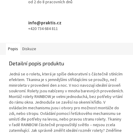
od 2 do 8 pracovních dnů
info@praktis.cz
+420 734 684 811
Popis
Diskuze
Detailní popis produktu
Jedná se o roletu, která je spíše dekorativní s částečně stínícím
efektem. Tkanina je s jemnějšími střídajícími se proužky, než
miniroleta v provedení den a noc. V noci navozují ideální úroveň
soukromí. Rolety jsou nabízeny v mnoha barevných provedeních.
Montáž rolety RAINBOW je velmi jednoduchá, bez potřeby vrtání
do rámu okna. Jednoduše se zavěsí na okenní křídlo. V
ovládacím mechanismu jsou i otvory pro možnost montáže do
zdi, nebo stropu. Ovládání pomocí řetízkového mechanismu se
umístí dle potřeby na levou, nebo pravou stranu rolety. Tkaniny
v řadě RAINBOW částečně propouštějí světlo – nejsou zcela
zatemňující. Jak správně změřit ideální rozměr rolety? Změříme