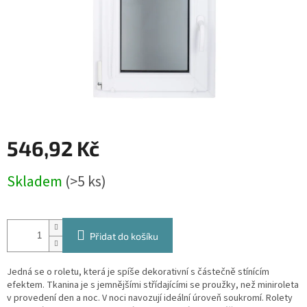
546,92 Kč
Měrná
Skladem
(>5 ks)
cena:
Přidat do košíku
Jedná se o roletu, která je spíše dekorativní s částečně stínícím
efektem. Tkanina je s jemnějšími střídajícími se proužky, než miniroleta
v provedení den a noc. V noci navozují ideální úroveň soukromí. Rolety