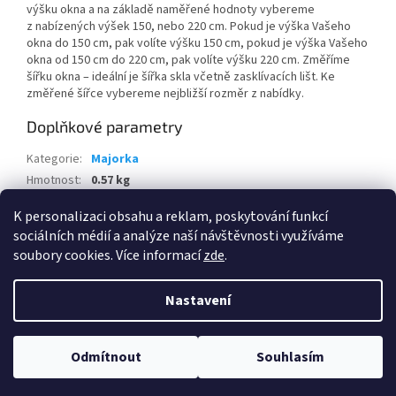
výšku okna a na základě naměřené hodnoty vybereme
z nabízených výšek 150, nebo 220 cm. Pokud je výška Vašeho
okna do 150 cm, pak volíte výšku 150 cm, pokud je výška Vašeho
okna od 150 cm do 220 cm, pak volíte výšku 220 cm. Změříme
šířku okna – ideální je šířka skla včetně zasklívacích lišt. Ke
změřené šířce vybereme nejbližší rozměr z nabídky.
Doplňkové parametry
Kategorie
:
Majorka
Hmotnost
:
0.57 kg
EAN
:
5902701617257
K personalizaci obsahu a reklam, poskytování funkcí
sociálních médií a analýze naší návštěvnosti využíváme
Z
soubory cookies. Více informací
zde
.
á
Vytvořil Shoptet
p
Nastavení
a
t
Copyright 2026
Praktis.cz
. Všechna práva vyhrazena.
Upravit
í
Odmítnout
Souhlasím
nastavení cookies