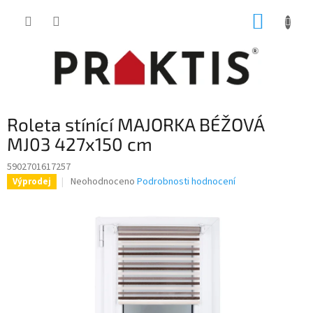
Přejít
NÁKUP
na
obsah
KOŠÍK
Roleta stínící MAJORKA BÉŽOVÁ
MJ03 427x150 cm
5902701617257
Průměrné
Neohodnoceno
Podrobnosti hodnocení
Výprodej
hodnocení
produktu
je
0,0
z
5
hvězdiček.