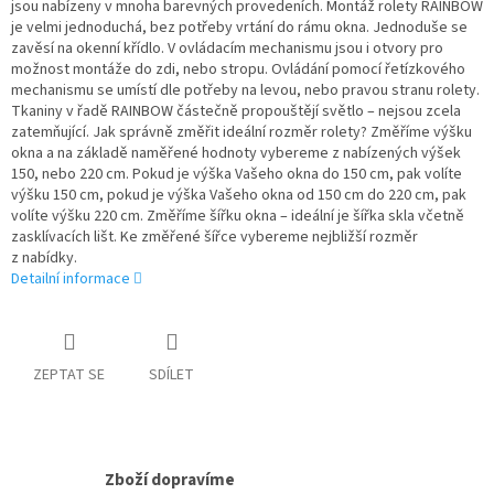
jsou nabízeny v mnoha barevných provedeních. Montáž rolety RAINBOW
je velmi jednoduchá, bez potřeby vrtání do rámu okna. Jednoduše se
zavěsí na okenní křídlo. V ovládacím mechanismu jsou i otvory pro
možnost montáže do zdi, nebo stropu. Ovládání pomocí řetízkového
mechanismu se umístí dle potřeby na levou, nebo pravou stranu rolety.
Tkaniny v řadě RAINBOW částečně propouštějí světlo – nejsou zcela
zatemňující. Jak správně změřit ideální rozměr rolety? Změříme výšku
okna a na základě naměřené hodnoty vybereme z nabízených výšek
150, nebo 220 cm. Pokud je výška Vašeho okna do 150 cm, pak volíte
výšku 150 cm, pokud je výška Vašeho okna od 150 cm do 220 cm, pak
volíte výšku 220 cm. Změříme šířku okna – ideální je šířka skla včetně
zasklívacích lišt. Ke změřené šířce vybereme nejbližší rozměr
z nabídky.
Detailní informace
ZEPTAT SE
SDÍLET
Zboží dopravíme