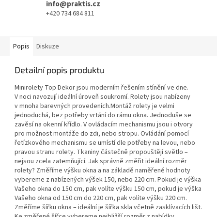
info@praktis.cz
+420 734 684 811
Popis
Diskuze
Detailní popis produktu
Minirolety Top Dekor jsou moderním řešením stínění ve dne.
V noci navozují ideální úroveň soukromí. Rolety jsou nabízeny
v mnoha barevných provedeních.Montáž rolety je velmi
jednoduchá, bez potřeby vrtání do rámu okna. Jednoduše se
zavěsí na okenní křídlo. V ovládacím mechanismu jsou i otvory
pro možnost montáže do zdi, nebo stropu. Ovládání pomocí
řetízkového mechanismu se umístí dle potřeby na levou, nebo
pravou stranu rolety. Tkaniny částečně propouštějí světlo –
nejsou zcela zatemňující. Jak správně změřit ideální rozměr
rolety? Změříme výšku okna a na základě naměřené hodnoty
vybereme z nabízených výšek 150, nebo 220 cm. Pokud je výška
Vašeho okna do 150 cm, pak volíte výšku 150 cm, pokud je výška
Vašeho okna od 150 cm do 220 cm, pak volíte výšku 220 cm.
Změříme šířku okna – ideální je šířka skla včetně zasklívacích lišt.
Ke změřené šířce vybereme nejbližší rozměr z nabídky.