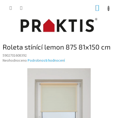
Přejít
NÁKUP
na
obsah
KOŠÍK
Roleta stínící lemon 875 81x150 cm
5902701608392
Průměrné
Neohodnoceno
Podrobnosti hodnocení
hodnocení
produktu
je
0,0
z
5
hvězdiček.