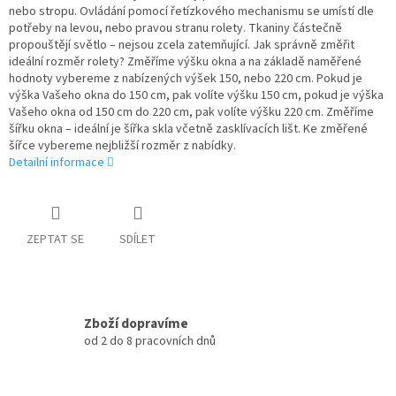
nebo stropu. Ovládání pomocí řetízkového mechanismu se umístí dle
potřeby na levou, nebo pravou stranu rolety. Tkaniny částečně
propouštějí světlo – nejsou zcela zatemňující. Jak správně změřit
ideální rozměr rolety? Změříme výšku okna a na základě naměřené
hodnoty vybereme z nabízených výšek 150, nebo 220 cm. Pokud je
výška Vašeho okna do 150 cm, pak volíte výšku 150 cm, pokud je výška
Vašeho okna od 150 cm do 220 cm, pak volíte výšku 220 cm. Změříme
šířku okna – ideální je šířka skla včetně zasklívacích lišt. Ke změřené
šířce vybereme nejbližší rozměr z nabídky.
Detailní informace
ZEPTAT SE
SDÍLET
Zboží dopravíme
od 2 do 8 pracovních dnů