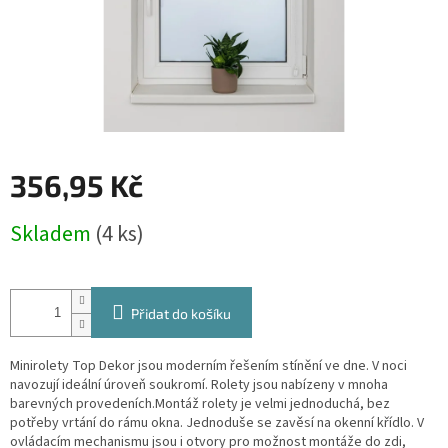
356,95 Kč
Měrná
Skladem
(4 ks)
cena:
Přidat do košíku
Minirolety Top Dekor jsou moderním řešením stínění ve dne. V noci
navozují ideální úroveň soukromí. Rolety jsou nabízeny v mnoha
barevných provedeních.Montáž rolety je velmi jednoduchá, bez
potřeby vrtání do rámu okna. Jednoduše se zavěsí na okenní křídlo. V
ovládacím mechanismu jsou i otvory pro možnost montáže do zdi,