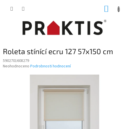
Přejít
NÁKUP
na
obsah
KOŠÍK
Roleta stínící ecru 127 57x150 cm
5902701608279
Průměrné
Neohodnoceno
Podrobnosti hodnocení
hodnocení
produktu
je
0,0
z
5
hvězdiček.