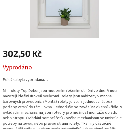
302,50 Kč
Měrná
Vyprodáno
cena:
Položka byla vyprodána…
Minirolety Top Dekor jsou moderním řešením stínění ve dne. V noci
navozují ideální úroveň soukromí. Rolety jsou nabízeny v mnoha
barevných provedeních.Montáž rolety je velmi jednoduchá, bez
potřeby vrtání do rámu okna. Jednoduše se zavěsí na okenní křídlo. V
ovládacím mechanismu jsou i otvory pro možnost montáže do zdi,
nebo stropu. Ovládání pomocí řetízkového mechanismu se umístí dle
potřeby na levou, nebo pravou stranu rolety. Tkaniny částečně