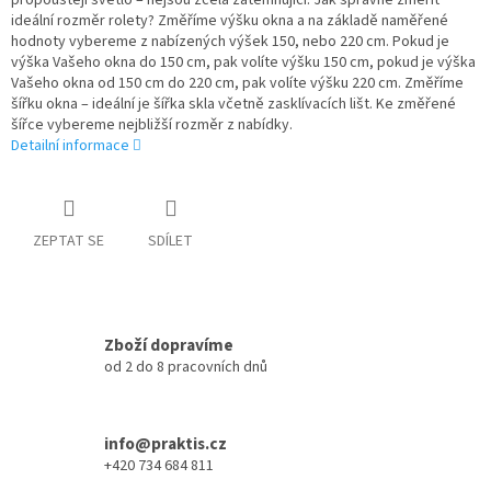
propouštějí světlo – nejsou zcela zatemňující. Jak správně změřit
ideální rozměr rolety? Změříme výšku okna a na základě naměřené
hodnoty vybereme z nabízených výšek 150, nebo 220 cm. Pokud je
výška Vašeho okna do 150 cm, pak volíte výšku 150 cm, pokud je výška
Vašeho okna od 150 cm do 220 cm, pak volíte výšku 220 cm. Změříme
šířku okna – ideální je šířka skla včetně zasklívacích lišt. Ke změřené
šířce vybereme nejbližší rozměr z nabídky.
Detailní informace
ZEPTAT SE
SDÍLET
Zboží dopravíme
od 2 do 8 pracovních dnů
info@praktis.cz
+420 734 684 811