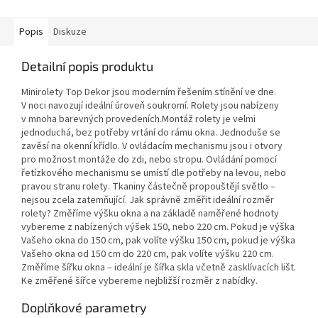
Popis
Diskuze
Detailní popis produktu
Minirolety Top Dekor jsou moderním řešením stínění ve dne.
V noci navozují ideální úroveň soukromí. Rolety jsou nabízeny
v mnoha barevných provedeních.Montáž rolety je velmi
jednoduchá, bez potřeby vrtání do rámu okna. Jednoduše se
zavěsí na okenní křídlo. V ovládacím mechanismu jsou i otvory
pro možnost montáže do zdi, nebo stropu. Ovládání pomocí
řetízkového mechanismu se umístí dle potřeby na levou, nebo
pravou stranu rolety. Tkaniny částečně propouštějí světlo –
nejsou zcela zatemňující. Jak správně změřit ideální rozměr
rolety? Změříme výšku okna a na základě naměřené hodnoty
vybereme z nabízených výšek 150, nebo 220 cm. Pokud je výška
Vašeho okna do 150 cm, pak volíte výšku 150 cm, pokud je výška
Vašeho okna od 150 cm do 220 cm, pak volíte výšku 220 cm.
Změříme šířku okna – ideální je šířka skla včetně zasklívacích lišt.
Ke změřené šířce vybereme nejbližší rozměr z nabídky.
Doplňkové parametry