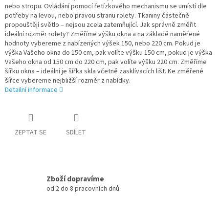
nebo stropu. Ovládání pomocí řetízkového mechanismu se umístí dle
potřeby na levou, nebo pravou stranu rolety. Tkaniny částečně
propouštějí světlo – nejsou zcela zatemňující. Jak správně změřit
ideální rozměr rolety? Změříme výšku okna a na základě naměřené
hodnoty vybereme z nabízených výšek 150, nebo 220 cm. Pokud je
výška Vašeho okna do 150 cm, pak volíte výšku 150 cm, pokud je výška
Vašeho okna od 150 cm do 220 cm, pak volíte výšku 220 cm. Změříme
šířku okna – ideální je šířka skla včetně zasklívacích lišt. Ke změřené
šířce vybereme nejbližší rozměr z nabídky.
Detailní informace
ZEPTAT SE
SDÍLET
Zboží dopravíme
od 2 do 8 pracovních dnů