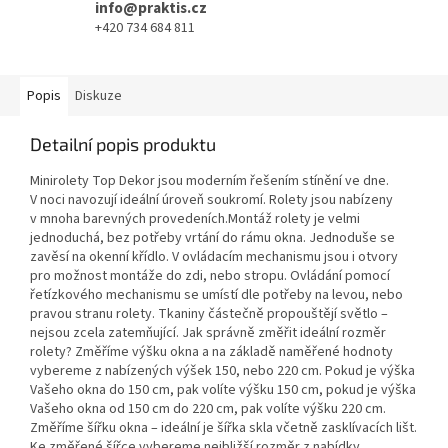
info@praktis.cz
+420 734 684 811
Popis
Diskuze
Detailní popis produktu
Minirolety Top Dekor jsou moderním řešením stínění ve dne.
V noci navozují ideální úroveň soukromí. Rolety jsou nabízeny
v mnoha barevných provedeních.Montáž rolety je velmi
jednoduchá, bez potřeby vrtání do rámu okna. Jednoduše se
zavěsí na okenní křídlo. V ovládacím mechanismu jsou i otvory
pro možnost montáže do zdi, nebo stropu. Ovládání pomocí
řetízkového mechanismu se umístí dle potřeby na levou, nebo
pravou stranu rolety. Tkaniny částečně propouštějí světlo –
nejsou zcela zatemňující. Jak správně změřit ideální rozměr
rolety? Změříme výšku okna a na základě naměřené hodnoty
vybereme z nabízených výšek 150, nebo 220 cm. Pokud je výška
Vašeho okna do 150 cm, pak volíte výšku 150 cm, pokud je výška
Vašeho okna od 150 cm do 220 cm, pak volíte výšku 220 cm.
Změříme šířku okna – ideální je šířka skla včetně zasklívacích lišt.
Ke změřené šířce vybereme nejbližší rozměr z nabídky.