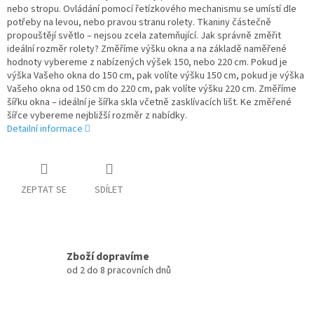
nebo stropu. Ovládání pomocí řetízkového mechanismu se umístí dle
potřeby na levou, nebo pravou stranu rolety. Tkaniny částečně
propouštějí světlo – nejsou zcela zatemňující. Jak správně změřit
ideální rozměr rolety? Změříme výšku okna a na základě naměřené
hodnoty vybereme z nabízených výšek 150, nebo 220 cm. Pokud je
výška Vašeho okna do 150 cm, pak volíte výšku 150 cm, pokud je výška
Vašeho okna od 150 cm do 220 cm, pak volíte výšku 220 cm. Změříme
šířku okna – ideální je šířka skla včetně zasklívacích lišt. Ke změřené
šířce vybereme nejbližší rozměr z nabídky.
Detailní informace
ZEPTAT SE
SDÍLET
Zboží dopravíme
od 2 do 8 pracovních dnů