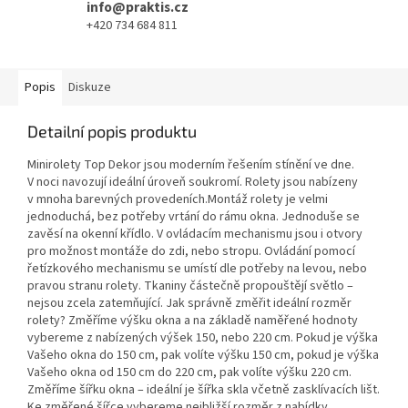
info@praktis.cz
+420 734 684 811
Popis
Diskuze
Detailní popis produktu
Minirolety Top Dekor jsou moderním řešením stínění ve dne.
V noci navozují ideální úroveň soukromí. Rolety jsou nabízeny
v mnoha barevných provedeních.Montáž rolety je velmi
jednoduchá, bez potřeby vrtání do rámu okna. Jednoduše se
zavěsí na okenní křídlo. V ovládacím mechanismu jsou i otvory
pro možnost montáže do zdi, nebo stropu. Ovládání pomocí
řetízkového mechanismu se umístí dle potřeby na levou, nebo
pravou stranu rolety. Tkaniny částečně propouštějí světlo –
nejsou zcela zatemňující. Jak správně změřit ideální rozměr
rolety? Změříme výšku okna a na základě naměřené hodnoty
vybereme z nabízených výšek 150, nebo 220 cm. Pokud je výška
Vašeho okna do 150 cm, pak volíte výšku 150 cm, pokud je výška
Vašeho okna od 150 cm do 220 cm, pak volíte výšku 220 cm.
Změříme šířku okna – ideální je šířka skla včetně zasklívacích lišt.
Ke změřené šířce vybereme nejbližší rozměr z nabídky.