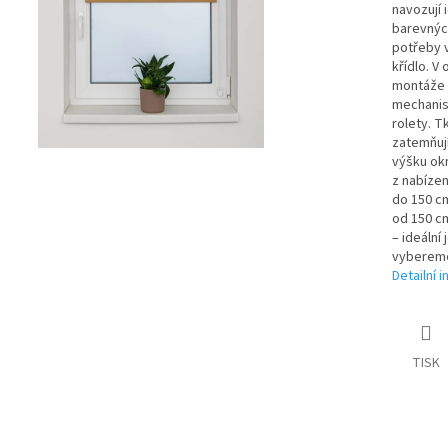
navozují 
barevnýc
potřeby v
křídlo. V
montáže 
mechanis
rolety. T
zatemňují
výšku ok
z nabíze
do 150 cm
od 150 cm
– ideální
vybereme 
Detailní 
TISK