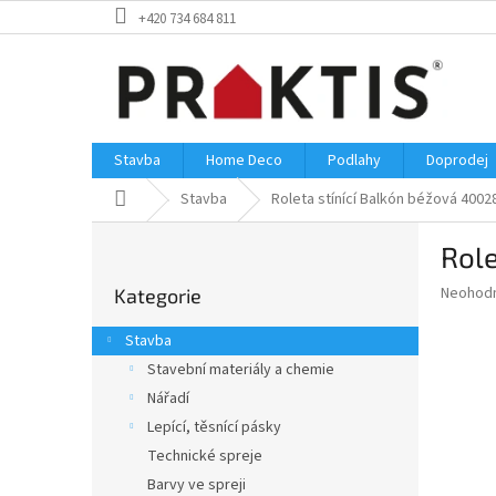
Přejít
+420 734 684 811
na
obsah
Stavba
Home Deco
Podlahy
Doprodej
Domů
Stavba
Roleta stínící Balkón béžová 400
P
Role
o
Přeskočit
s
Průměr
Neohod
Kategorie
kategorie
t
hodnoce
r
produkt
Stavba
a
je
Stavební materiály a chemie
0,0
n
z
Nářadí
n
5
í
Lepící, těsnící pásky
hvězdič
p
Technické spreje
a
Barvy ve spreji