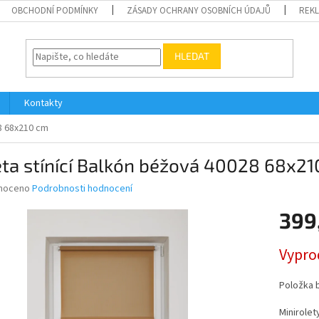
OBCHODNÍ PODMÍNKY
ZÁSADY OCHRANY OSOBNÍCH ÚDAJŮ
REK
HLEDAT
Kontakty
28 68x210 cm
ta stínící Balkón béžová 40028 68x2
né
noceno
Podrobnosti hodnocení
ní
399
u
Měrná
Vypro
cena:
ek.
Položka 
Minirolet