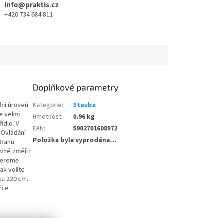
info@praktis.cz
+420 734 684 811
Doplňkové parametry
lní úroveň
Kategorie
:
Stavba
e velmi
Hmotnost
:
0.96 kg
ídlo. V
EAN
:
5902701608972
 Ovládání
Položka byla vyprodána…
tranu
ávně změřit
ybereme
ak volíte
ku 220 cm.
ířce