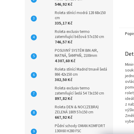
546,92 Kč
Roleta stínící modrá 128 68x150
cm
335,17 Kč
Roleta exclusiv termo
Popi
zatemňující béžová 57x150 cm
746,57 Kč
POSUVNÝ SYSTÉM BIN AIR,
Det
MATNÁ, ŠAMPAŇ, 2100mm
4 307,60 Kč
Mini
Roleta stínící Madrid tmavě šedá
souk
866 42x150 cm
jedn
302,50 Kč
ovlá
pomo
Roleta exclusiv termo
role
zatemňující šedá 54 73x150 cm
897,82 Kč
ideá
z na
Roleta DEN & NOC(ZEBRA)
výšk
ZELENÁ 1809 57x150 cm
Změří
667,92 Kč
vybe
Půdní schody OMAN KOMFORT
130X60 H280 FSC