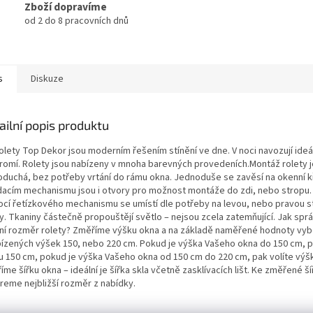
Zboží dopravíme
od 2 do 8 pracovních dnů
s
Diskuze
ailní popis produktu
rolety Top Dekor jsou moderním řešením stínění ve dne. V noci navozují ideá
romí. Rolety jsou nabízeny v mnoha barevných provedeních.Montáž rolety j
oduchá, bez potřeby vrtání do rámu okna. Jednoduše se zavěsí na okenní kř
dacím mechanismu jsou i otvory pro možnost montáže do zdi, nebo stropu.
cí řetízkového mechanismu se umístí dle potřeby na levou, nebo pravou s
ty. Tkaniny částečně propouštějí světlo – nejsou zcela zatemňující. Jak spr
lní rozměr rolety? Změříme výšku okna a na základě naměřené hodnoty v
bízených výšek 150, nebo 220 cm. Pokud je výška Vašeho okna do 150 cm, p
u 150 cm, pokud je výška Vašeho okna od 150 cm do 220 cm, pak volíte výš
me šířku okna – ideální je šířka skla včetně zasklívacích lišt. Ke změřené š
reme nejbližší rozměr z nabídky.