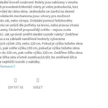
ideální úroveň soukromí. Rolety jsou nabízeny v mnoha
h provedeních.Montáž rolety je velmi jednoduchá, bez
rtání do rámu okna. Jednoduše se zavěsí na okenní
 ovládacím mechanismu jsou i otvory pro možnost
do zdi, nebo stropu. Ovládání pomocí řetízkového
mu se umístí dle potřeby na levou, nebo pravou stranu
kaniny částečně propouštějí světlo – nejsou zcela
cí. Jak správně změřit ideální rozměr rolety? Změříme
na a na základě naměřené hodnoty vybereme
ných výšek 150, nebo 220 cm. Pokud je výška Vašeho okna
, pak volíte výšku 150 cm, pokud je výška Vašeho okna
 do 220 cm, pak volíte výšku 220 cm. Změříme šířku okna
 je šířka skla včetně zasklívacích lišt. Ke změřené šířce
nejbližší rozměr z nabídky.
informace
ZEPTAT SE
SDÍLET