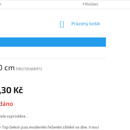
LAMAČNÍ FORMULÁŘ
Přihlášení
NÁKUPNÍ
Prázdný košík
KOŠÍK
10 cm
5902701608972
,30 Kč
dáno
byla vyprodána…
y Top Dekor jsou moderním řešením stínění ve dne. V noci