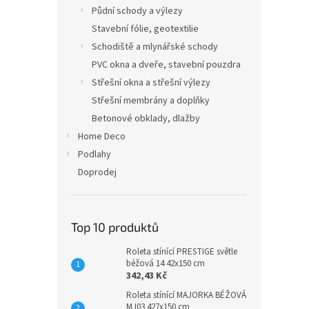
n
Půdní schody a výlezy
e
Stavební fólie, geotextilie
l
Schodiště a mlynářské schody
PVC okna a dveře, stavební pouzdra
Střešní okna a střešní výlezy
Střešní membrány a doplňky
Betonové obklady, dlažby
Home Deco
Podlahy
Doprodej
Top 10 produktů
Roleta stínící PRESTIGE světle
béžová 14 42x150 cm
342,43 Kč
Roleta stínící MAJORKA BÉŽOVÁ
MJ03 427x150 cm