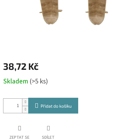
38,72 Kč
Měrná
Skladem
(>5 ks)
cena:
Přidat do košíku
ZEPTAT SE
SDÍLET