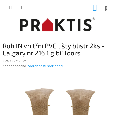
Přejít
NÁKUP
na
obsah
KOŠÍK
Roh IN vnitřní PVC lišty blistr 2ks -
Calgary nr.216 EgibiFloors
8594187734572
Průměrné
Neohodnoceno
Podrobnosti hodnocení
hodnocení
produktu
je
0,0
z
5
hvězdiček.