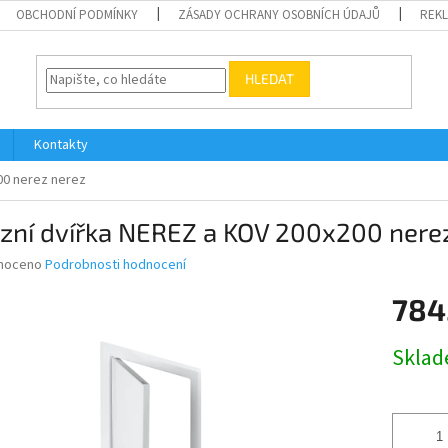
OBCHODNÍ PODMÍNKY
ZÁSADY OCHRANY OSOBNÍCH ÚDAJŮ
REK
HLEDAT
Kontakty
00 nerez nerez
izní dvířka NEREZ a KOV 200x200 nere
né
noceno
Podrobnosti hodnocení
ní
784
u
Měrná
Skla
cena:
ek.