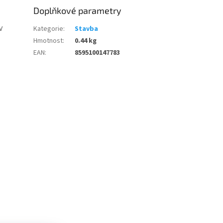
Doplňkové parametry
V
Kategorie
:
Stavba
Hmotnost
:
0.44 kg
EAN
:
8595100147783