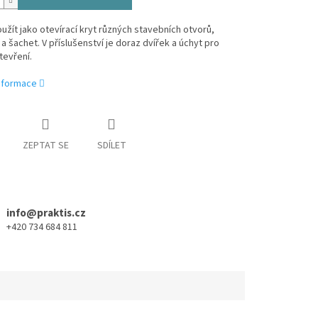
žít jako otevírací kryt různých stavebních otvorů,
a šachet. V příslušenství je doraz dvířek a úchyt pro
tevření.
informace
ZEPTAT SE
SDÍLET
info@praktis.cz
+420 734 684 811