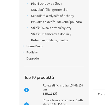
n
Půdní schody a výlezy
e
Stavební fólie, geotextilie
l
Schodiště a mlynářské schody
PVC okna a dveře, stavební pouzdra
Střešní okna a střešní výlezy
Střešní membrány a doplňky
Betonové obklady, dlažby
Home Deco
Podlahy
Doprodej
Top 10 produktů
Roleta stínící modrá 128 68x150
cm
335,17 Kč
Popi
Roleta termo zatemňující Světle
žlutá 57 42x150 cm