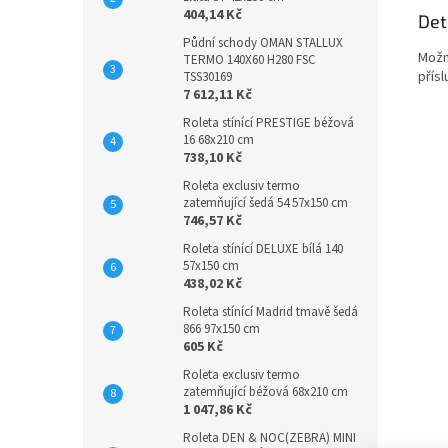
404,14 Kč
Det
Půdní schody OMAN STALLUX
Možn
TERMO 140X60 H280 FSC
přísl
TSS30169
7 612,11 Kč
Roleta stínící PRESTIGE béžová
16 68x210 cm
738,10 Kč
Roleta exclusiv termo
zatemňující šedá 54 57x150 cm
746,57 Kč
Roleta stínící DELUXE bílá 140
57x150 cm
438,02 Kč
Roleta stínící Madrid tmavě šedá
866 97x150 cm
605 Kč
Roleta exclusiv termo
zatemňující béžová 68x210 cm
1 047,86 Kč
Roleta DEN & NOC(ZEBRA) MINI