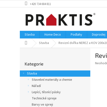
Přejít
+420 734 684 811
na
obsah
Stavba
Home Deco
Podlahy
Doprodej
Domů
Stavba
Revizní dvířka NEREZ a KOV 200x2
P
Rev
o
Přeskočit
s
Průměr
Neohod
Kategorie
kategorie
t
hodnoce
r
produkt
Stavba
a
je
Stavební materiály a chemie
0,0
n
z
Nářadí
n
5
í
Lepící, těsnící pásky
hvězdič
p
Technické spreje
a
Barvy ve spreji