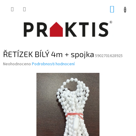
Přejít
NÁKUP
na
obsah
KOŠÍK
ŘETÍZEK BÍLÝ 4m + spojka
5902701628925
Průměrné
Neohodnoceno
Podrobnosti hodnocení
hodnocení
produktu
je
0,0
z
5
hvězdiček.