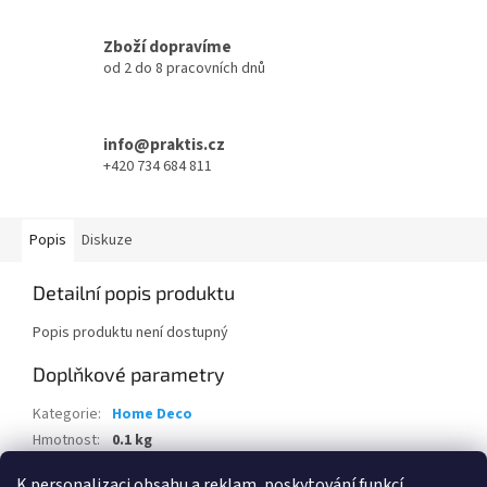
Zboží dopravíme
od 2 do 8 pracovních dnů
info@praktis.cz
+420 734 684 811
Popis
Diskuze
Detailní popis produktu
Popis produktu není dostupný
Doplňkové parametry
Kategorie
:
Home Deco
Hmotnost
:
0.1 kg
EAN
:
5902701628925
K personalizaci obsahu a reklam, poskytování funkcí