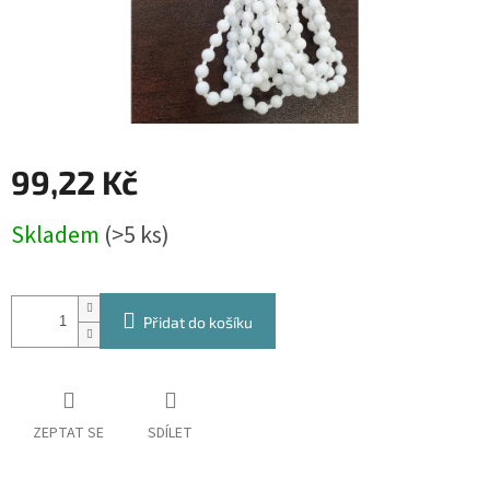
99,22 Kč
Měrná
Skladem
(>5 ks)
cena:
Přidat do košíku
ZEPTAT SE
SDÍLET