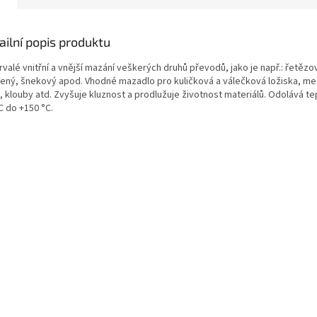
ailní popis produktu
rvalé vnitřní a vnější mazání veškerých druhů převodů, jako je např.: řetězo
ený, šnekový apod. Vhodné mazadlo pro kuličková a válečková ložiska, m
, klouby atd. Zvyšuje kluznost a prodlužuje životnost materiálů. Odolává t
C do +150 °C.