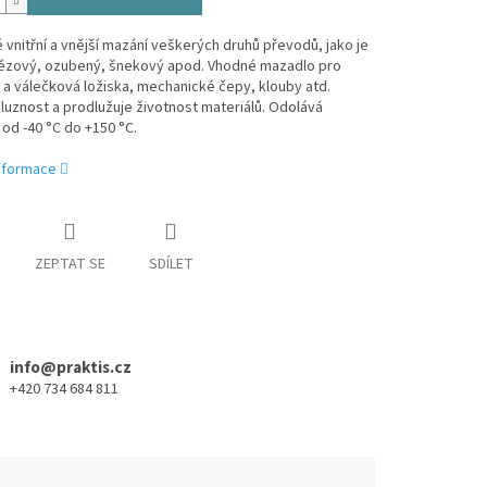
é vnitřní a vnější mazání veškerých druhů převodů, jako je
etězový, ozubený, šnekový apod. Vhodné mazadlo pro
 a válečková ložiska, mechanické čepy, klouby atd.
luznost a prodlužuje životnost materiálů. Odolává
od -40 °C do +150 °C.
informace
ZEPTAT SE
SDÍLET
info@praktis.cz
+420 734 684 811