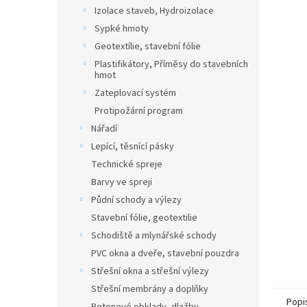
n
Izolace staveb, Hydroizolace
e
Sypké hmoty
l
Geotextílie, stavební fólie
Plastifikátory, Příměsy do stavebních
hmot
Zateplovací systém
Protipožární program
Nářadí
Lepící, těsnící pásky
Technické spreje
Barvy ve spreji
Půdní schody a výlezy
Stavební fólie, geotextilie
Schodiště a mlynářské schody
PVC okna a dveře, stavební pouzdra
Střešní okna a střešní výlezy
Střešní membrány a doplňky
Popi