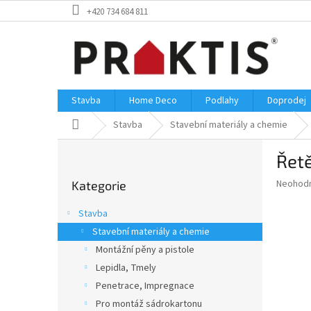
Přejít
+420 734 684 811
na
obsah
Stavba
Home Deco
Podlahy
Doprodej
Domů
Stavba
Stavební materiály a chemie
P
Řetě
o
Přeskočit
s
Průměr
Neohod
Kategorie
kategorie
t
hodnoce
r
produkt
Stavba
a
je
Stavební materiály a chemie
0,0
n
z
Montážní pěny a pistole
n
5
í
Lepidla, Tmely
hvězdič
p
Penetrace, Impregnace
a
Pro montáž sádrokartonu