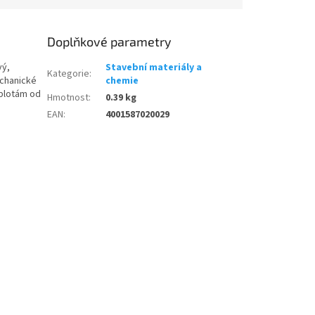
Doplňkové parametry
vý,
Stavební materiály a
Kategorie
:
echanické
chemie
eplotám od
Hmotnost
:
0.39 kg
EAN
:
4001587020029