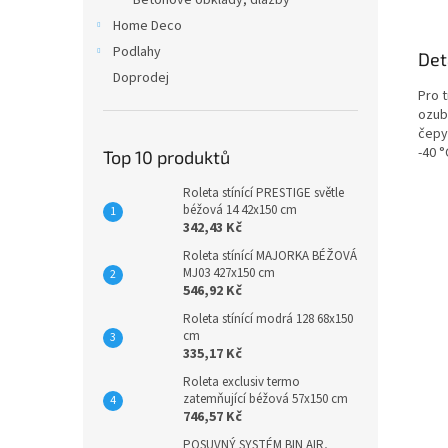
Betonové obklady, dlažby
Home Deco
Podlahy
Det
Doprodej
Pro t
ozub
čepy
-40 °
Top 10 produktů
Roleta stínící PRESTIGE světle
béžová 14 42x150 cm
342,43 Kč
Roleta stínící MAJORKA BÉŽOVÁ
MJ03 427x150 cm
546,92 Kč
Roleta stínící modrá 128 68x150
cm
335,17 Kč
Roleta exclusiv termo
zatemňující béžová 57x150 cm
746,57 Kč
POSUVNÝ SYSTÉM BIN AIR,