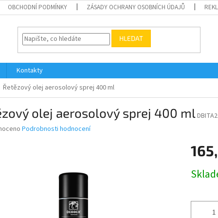
OBCHODNÍ PODMÍNKY
ZÁSADY OCHRANY OSOBNÍCH ÚDAJŮ
REK
HLEDAT
Kontakty
Řetězový olej aerosolový sprej 400 ml
zový olej aerosolový sprej 400 ml
DBITA2
né
noceno
Podrobnosti hodnocení
ní
165
u
Měrná
Skla
cena:
ek.