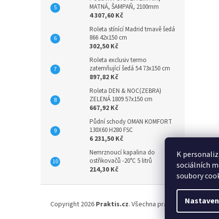
MATNÁ, ŠAMPAŇ, 2100mm
4 307,60 Kč
Roleta stínící Madrid tmavě šedá
866 42x150 cm
302,50 Kč
Roleta exclusiv termo
zatemňující šedá 54 73x150 cm
897,82 Kč
Roleta DEN & NOC(ZEBRA)
ZELENÁ 1809 57x150 cm
667,92 Kč
Půdní schody OMAN KOMFORT
130X60 H280 FSC
6 231,50 Kč
Nemrznoucí kapalina do
K personaliz
ostřikovačů -20°C 5 litrů
sociálních m
214,30 Kč
soubory cook
Z
á
Nastaven
Copyright 2026
Praktis.cz
. Všechna práva vyhrazena.
Upr
p