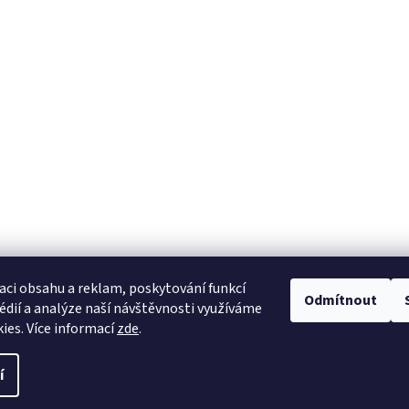
aci obsahu a reklam, poskytování funkcí
Odmítnout
édií a analýze naší návštěvnosti využíváme
ies. Více informací
zde
.
í
avit nastavení cookies