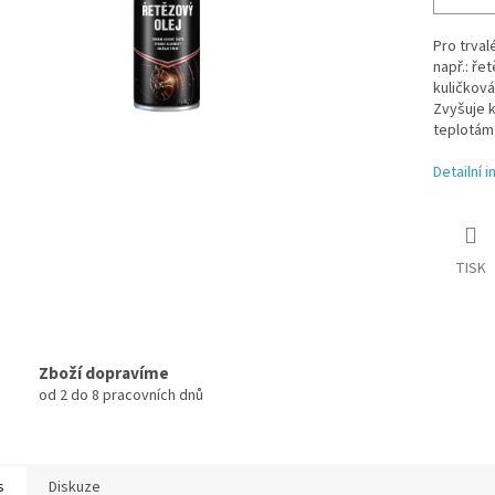
Pro trval
např.: ř
kuličková
Zvyšuje k
teplotám 
Detailní 
TISK
Zboží dopravíme
od 2 do 8 pracovních dnů
s
Diskuze