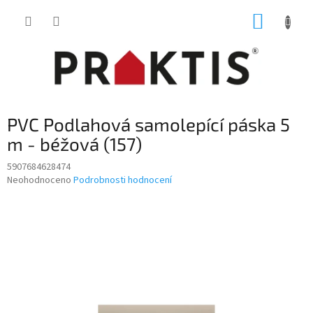
Přejít
NÁKUP
na
obsah
KOŠÍK
PVC Podlahová samolepící páska 5
m - béžová (157)
5907684628474
Průměrné
Neohodnoceno
Podrobnosti hodnocení
hodnocení
produktu
je
0,0
z
5
hvězdiček.