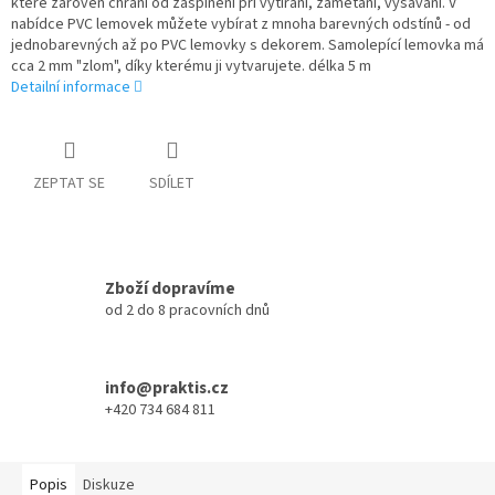
které zároveň chrání od zašpinění při vytírání, zametání, vysávání. V
nabídce PVC lemovek můžete vybírat z mnoha barevných odstínů - od
jednobarevných až po PVC lemovky s dekorem. Samolepící lemovka má
cca 2 mm "zlom", díky kterému ji vytvarujete. délka 5 m
Detailní informace
ZEPTAT SE
SDÍLET
Zboží dopravíme
od 2 do 8 pracovních dnů
info@praktis.cz
+420 734 684 811
Popis
Diskuze