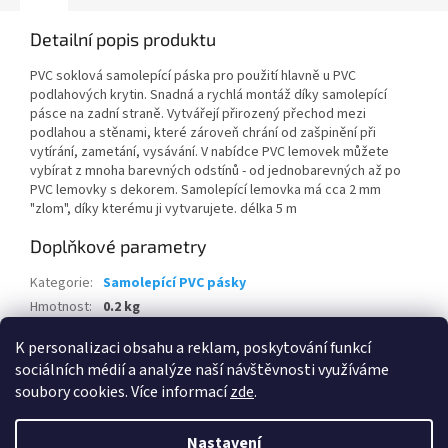
Detailní popis produktu
PVC soklová samolepící páska pro použití hlavně u PVC
podlahových krytin. Snadná a rychlá montáž díky samolepící
pásce na zadní straně. Vytvářejí přirozený přechod mezi
podlahou a stěnami, které zároveň chrání od zašpinění při
vytírání, zametání, vysávání. V nabídce PVC lemovek můžete
vybírat z mnoha barevných odstínů - od jednobarevných až po
PVC lemovky s dekorem. Samolepící lemovka má cca 2 mm
"zlom", díky kterému ji vytvarujete. délka 5 m
Doplňkové parametry
Kategorie
:
Samolepící PVC pásky
Hmotnost
:
0.2 kg
EAN
:
5907684628474
K personalizaci obsahu a reklam, poskytování funkcí
sociálních médií a analýze naší návštěvnosti využíváme
Z
soubory cookies. Více informací
zde
.
á
Vytvořil Shoptet
p
Nastavení