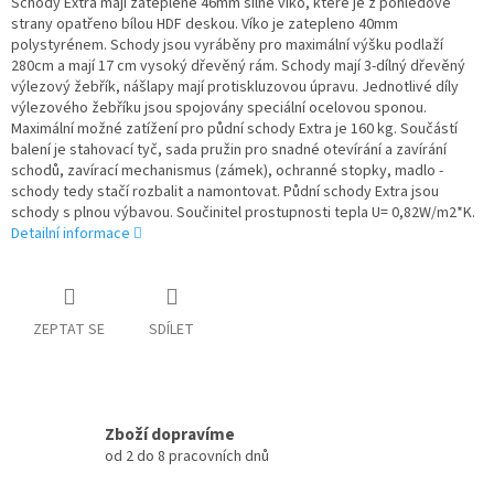
Schody Extra mají zateplené 46mm silné víko, které je z pohledové
strany opatřeno bílou HDF deskou. Víko je zatepleno 40mm
polystyrénem. Schody jsou vyráběny pro maximální výšku podlaží
280cm a mají 17 cm vysoký dřevěný rám. Schody mají 3-dílný dřevěný
výlezový žebřík, nášlapy mají protiskluzovou úpravu. Jednotlivé díly
výlezového žebříku jsou spojovány speciální ocelovou sponou.
Maximální možné zatížení pro půdní schody Extra je 160 kg. Součástí
balení je stahovací tyč, sada pružin pro snadné otevírání a zavírání
schodů, zavírací mechanismus (zámek), ochranné stopky, madlo -
schody tedy stačí rozbalit a namontovat. Půdní schody Extra jsou
schody s plnou výbavou. Součinitel prostupnosti tepla U= 0,82W/m2*K.
Detailní informace
ZEPTAT SE
SDÍLET
Zboží dopravíme
od 2 do 8 pracovních dnů