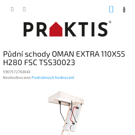
Přejít
NÁKUP
na
obsah
KOŠÍK
Půdní schody OMAN EXTRA 110X55
H280 FSC TSS30023
5907572763843
Průměrné
Neohodnoceno
Podrobnosti hodnocení
hodnocení
produktu
je
0,0
z
5
hvězdiček.