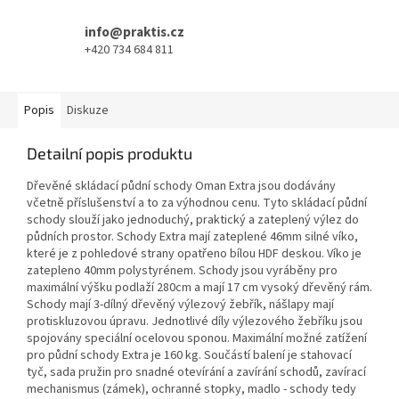
info@praktis.cz
+420 734 684 811
Popis
Diskuze
Detailní popis produktu
Dřevěné skládací půdní schody Oman Extra jsou dodávány
včetně příslušenství a to za výhodnou cenu. Tyto skládací půdní
schody slouží jako jednoduchý, praktický a zateplený výlez do
půdních prostor. Schody Extra mají zateplené 46mm silné víko,
které je z pohledové strany opatřeno bílou HDF deskou. Víko je
zatepleno 40mm polystyrénem. Schody jsou vyráběny pro
maximální výšku podlaží 280cm a mají 17 cm vysoký dřevěný rám.
Schody mají 3-dílný dřevěný výlezový žebřík, nášlapy mají
protiskluzovou úpravu. Jednotlivé díly výlezového žebříku jsou
spojovány speciální ocelovou sponou. Maximální možné zatížení
pro půdní schody Extra je 160 kg. Součástí balení je stahovací
tyč, sada pružin pro snadné otevírání a zavírání schodů, zavírací
mechanismus (zámek), ochranné stopky, madlo - schody tedy