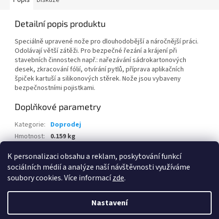
Popis
Diskuze
Detailní popis produktu
Speciálně upravené nože pro dlouhodobější a náročnější práci.
Odolávají větší zátěži. Pro bezpečné řezání a krájení při
stavebních činnostech např.: nařezávání sádrokartonových
desek, zkracování fólií, otvírání pytlů, příprava aplikačních
špiček kartuší a silikonových stěrek. Nože jsou vybaveny
bezpečnostními pojistkami.
Doplňkové parametry
Kategorie
:
Doprodej
Hmotnost
:
0.159 kg
EAN
:
8595100139757
K personalizaci obsahu a reklam, poskytování funkcí
sociálních médií a analýze naší návštěvnosti využíváme
Z
soubory cookies. Více informací
zde
.
á
Vytvořil Shoptet
p
Nastavení
a