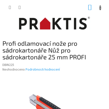
Přejít
NÁKUP
na
obsah
KOŠÍK
Profi odlamovací nože pro
sádrokartonáře Nůž pro
sádrokartonáře 25 mm PROFI
DBIN225
Průměrné
Neohodnoceno
Podrobnosti hodnocení
hodnocení
produktu
je
0,0
z
5
hvězdiček.