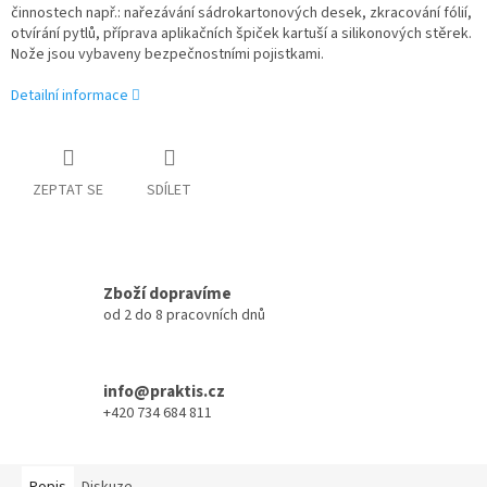
činnostech např.: nařezávání sádrokartonových desek, zkracování fólií,
otvírání pytlů, příprava aplikačních špiček kartuší a silikonových stěrek.
Nože jsou vybaveny bezpečnostními pojistkami.
Detailní informace
ZEPTAT SE
SDÍLET
Zboží dopravíme
od 2 do 8 pracovních dnů
info@praktis.cz
+420 734 684 811