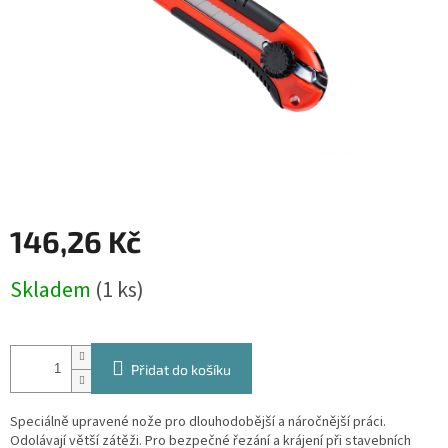
146,26 Kč
Měrná
Skladem
(1 ks)
cena:
Přidat do košíku
Speciálně upravené nože pro dlouhodobější a náročnější práci.
Odolávají větší zátěži. Pro bezpečné řezání a krájení při stavebních