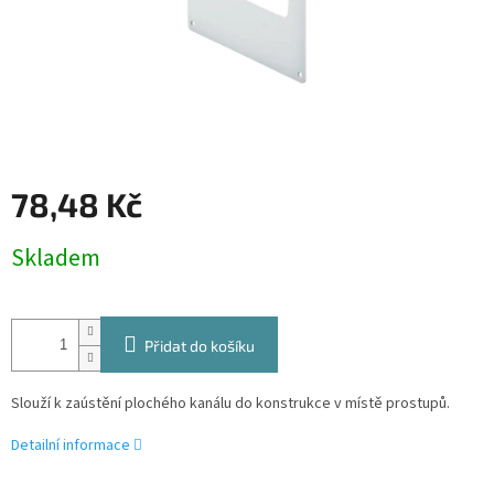
78,48 Kč
Měrná
Skladem
cena:
Přidat do košíku
Slouží k zaústění plochého kanálu do konstrukce v místě prostupů.
Detailní informace