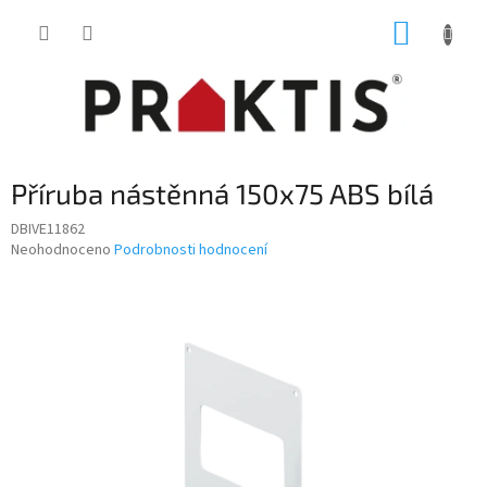
Přejít
NÁKUP
na
obsah
KOŠÍK
Příruba nástěnná 150x75 ABS bílá
DBIVE11862
Průměrné
Neohodnoceno
Podrobnosti hodnocení
hodnocení
produktu
je
0,0
z
5
hvězdiček.