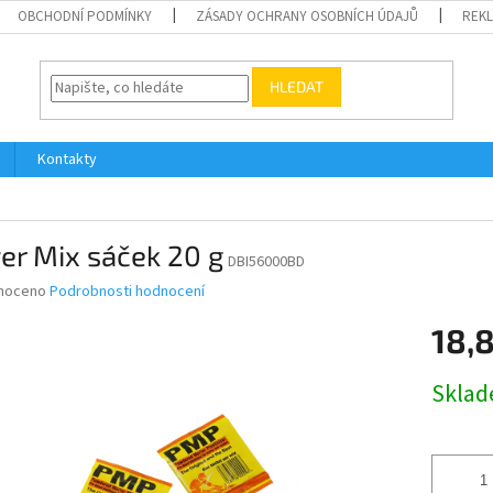
OBCHODNÍ PODMÍNKY
ZÁSADY OCHRANY OSOBNÍCH ÚDAJŮ
REK
HLEDAT
Kontakty
er Mix sáček 20 g
DBI56000BD
né
noceno
Podrobnosti hodnocení
ní
18,
u
Měrná
Skla
cena:
ek.