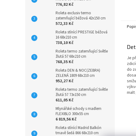
776,82 Kč
Roleta exclusiv termo
zatemňující béžová 42x150 cm
572,33 Kč
Popi
Roleta stínící PRESTIGE béžová
16 68x210 cm
738,10 Kč
Det
Roleta termo zatemňující Světle
žlutá 57 68x210 cm
Je p
768,35 Kč
zdic
do zd
Roleta DEN & NOC(ZEBRA)
dosa
ZELENÁ 1809 68x210 cm
952,27 Kč
sniž
výkv
Roleta termo zatemňující Světle
malt 
žlutá 57 73x150 cm
611,05 Kč
Mlynářské schody s madlem
FLEXIBLO 300x55 cm
6 819,56 Kč
Roleta stínící Madrid Balkón
tmavě šedá 866 68x210 cm