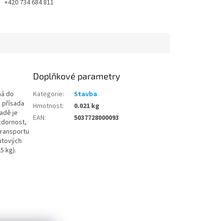
+420 734 684 811
Doplňkové parametry
ná do
Kategorie
:
Stavba
 přísada
Hmotnost
:
0.021 kg
sadě je
EAN
:
5037728000093
zdornost,
transportu
ntových
5 kg).