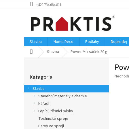
Přejít
+420 734 684 811
na
obsah
Stavba
Home Deco
Podlahy
Doprodej
Domů
Stavba
Power Mix sáček 20 g
P
Pow
o
Přeskočit
s
Průměr
Neohod
Kategorie
kategorie
t
hodnoce
r
produkt
Stavba
a
je
Stavební materiály a chemie
0,0
n
z
Nářadí
n
5
í
Lepící, těsnící pásky
hvězdič
p
Technické spreje
a
Barvy ve spreji