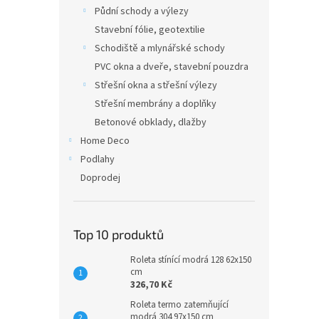
n
Půdní schody a výlezy
e
Stavební fólie, geotextilie
l
Schodiště a mlynářské schody
PVC okna a dveře, stavební pouzdra
Střešní okna a střešní výlezy
Střešní membrány a doplňky
Betonové obklady, dlažby
Home Deco
Podlahy
Doprodej
Top 10 produktů
Roleta stínící modrá 128 62x150
cm
326,70 Kč
Roleta termo zatemňující
modrá 304 97x150 cm