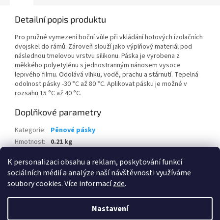
Detailní popis produktu
Pro pružné vymezení boční vůle při vkládání hotových izolačních
dvojskel do rámů. Zároveň slouží jako výplňový materiál pod
následnou tmelovou vrstvu silikonu. Páska je vyrobena z
měkkého polyetylénu s jednostranným nánosem vysoce
lepivého filmu. Odolává vlhku, vodě, prachu a stárnutí. Tepelná
odolnost pásky -30 °C až 80 °C. Aplikovat pásku je možné v
rozsahu 15 °C až 40 °C.
Doplňkové parametry
Kategorie
:
Pěnové pásky
Hmotnost
:
0.21 kg
EAN
:
8595100136589
K personalizaci obsahu a reklam, poskytování funkcí
sociálních médií a analýze naší návštěvnosti využíváme
Z
soubory cookies. Více informací
zde
.
á
Vytvořil Shoptet
p
Nastavení
a