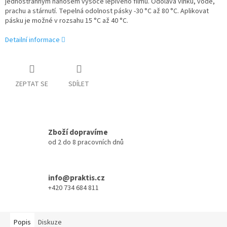
jednostranným nánosem vysoce lepivého filmu. Odolává vlhku, vodě,
prachu a stárnutí. Tepelná odolnost pásky -30 °C až 80 °C. Aplikovat
pásku je možné v rozsahu 15 °C až 40 °C.
Detailní informace
ZEPTAT SE
SDÍLET
Zboží dopravíme
od 2 do 8 pracovních dnů
info@praktis.cz
+420 734 684 811
Popis
Diskuze