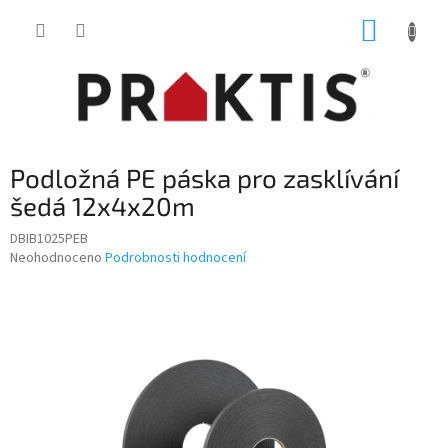
Přejít
NÁKUP
na
obsah
KOŠÍK
Podložná PE páska pro zasklívání
šedá 12x4x20m
DBIB1025PEB
Průměrné
Neohodnoceno
Podrobnosti hodnocení
hodnocení
produktu
je
0,0
z
5
hvězdiček.