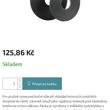
125,86 Kč
Měrná
Skladem
cena:
Přidat do košíku
Pro pružné vymezení boční vůle při vkládání hotových izolačních
dvojskel do rámů. Zároveň slouží jako výplňový materiál pod následnou
tmelovou vrstvu silikonu. Páska je vyrobena z měkkého polyetylénu s