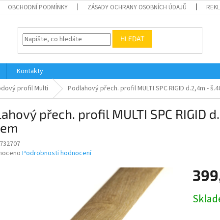
OBCHODNÍ PODMÍNKY
ZÁSADY OCHRANY OSOBNÍCH ÚDAJŮ
REK
HLEDAT
Kontakty
dový profil Multi
Podlahový přech. profil MULTI SPC RIGID d.2,4m - š
ahový přech. profil MULTI SPC RIGID 
tem
732707
né
noceno
Podrobnosti hodnocení
ní
399
u
Měrná
Skla
cena:
ek.