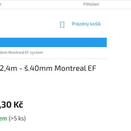
LAMAČNÍ FORMULÁŘ
Přihlášení
NÁKUPNÍ
Prázdný košík
KOŠÍK
.40mm Montreal EF system
d.2,4m - š.40mm Montreal EF
,30 Kč
dem
(>5 ks)