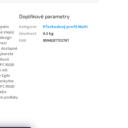
Doplňkové parametry
ejném
Kategorie
:
Přechodový profil Multi
má stejný
Hmotnost
:
0.3 kg
 design
EAN
:
8594187732707
mezi
e dostupné
vyberete
ahová
SPC RIGID
e mít
 Egibi
 poskytne
SPC RIGID
nebo
lem podlahy