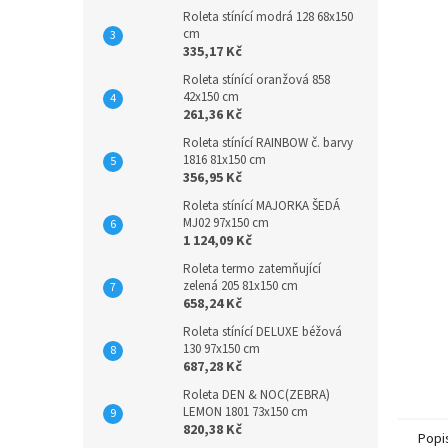
Roleta stínící modrá 128 68x150
cm
335,17 Kč
Roleta stínící oranžová 858
42x150 cm
261,36 Kč
Roleta stínící RAINBOW č. barvy
1816 81x150 cm
356,95 Kč
Roleta stínící MAJORKA ŠEDÁ
MJ02 97x150 cm
1 124,09 Kč
Roleta termo zatemňující
zelená 205 81x150 cm
658,24 Kč
Roleta stínící DELUXE béžová
130 97x150 cm
687,28 Kč
Roleta DEN & NOC(ZEBRA)
LEMON 1801 73x150 cm
820,38 Kč
Popi