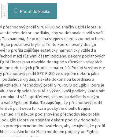
Přidat do košíku
 přechodový profil SPC RIGID od značky Egibi Floors je
e stejném dekoru podlahy, aby se dokonale sladil s vaší
 To znamená, že profil má stejný vzhled, vzor nebo barvu
 Egibi podlahová krytina. Tento koordinovaný design
ého profilu zajišťuje esteticky harmonický vzhled a
přechod mezi různými částmi podlahy. Dekory podlahových
 Egibi Floors jsou obvykle dostupné v různých variantách
mene nebo jiných přírodních materiálů. Pokud si vyberete
ý přechodový profil SPC RIGID ve stejném dekoru jako
i podlahová krytina, získáte dokonalou koordinaci a
í vzhledu. Přechodový profil SPC RIGID od Egibi Floors je
ak, aby odpovídal kvalitě a výkonu vaší podlahy. Bude mít
odolnost vůči opotřebení, vlhkosti a dalším fyzickým
ko vaše Egibi podlaha. To zajišťuje, že přechodový profil
ehlivě plnit svou funkci a poskytne dlouhotrvající
ý vzhled. Při nákupu podlahového přechodového profilu
 od Egibi Floors ve stejném dekoru podlahy doporučuji
t s prodejcem nebo dodavatelem, aby se ujistili, že profil
ibilní s vaším konkrétním modelem podlahy od Egibi a