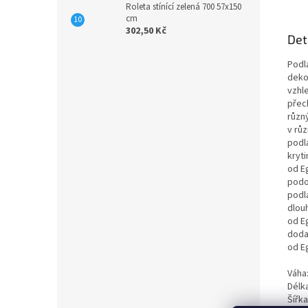
Roleta stínící zelená 700 57x150
cm
302,50 Kč
Det
Podl
deko
vzhl
přec
různ
v rů
podl
kryt
od Eg
podo
podla
dlou
od E
doda
od E
Váha:
Délka
Šířk