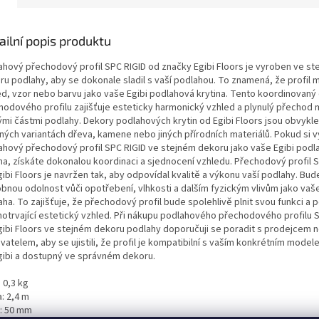
ailní popis produktu
ahový přechodový profil SPC RIGID od značky Egibi Floors je vyroben ve st
ru podlahy, aby se dokonale sladil s vaší podlahou. To znamená, že profil 
ed, vzor nebo barvu jako vaše Egibi podlahová krytina. Tento koordinovaný
hodového profilu zajišťuje esteticky harmonický vzhled a plynulý přechod 
ými částmi podlahy. Dekory podlahových krytin od Egibi Floors jsou obvykl
zných variantách dřeva, kamene nebo jiných přírodních materiálů. Pokud si 
ahový přechodový profil SPC RIGID ve stejném dekoru jako vaše Egibi podl
ina, získáte dokonalou koordinaci a sjednocení vzhledu. Přechodový profil 
ibi Floors je navržen tak, aby odpovídal kvalitě a výkonu vaší podlahy. Bud
bnou odolnost vůči opotřebení, vlhkosti a dalším fyzickým vlivům jako vaše
ha. To zajišťuje, že přechodový profil bude spolehlivě plnit svou funkci a
hotrvající estetický vzhled. Při nákupu podlahového přechodového profilu 
gibi Floors ve stejném dekoru podlahy doporučuji se poradit s prodejcem 
vatelem, aby se ujistili, že profil je kompatibilní s vaším konkrétním mode
gibi a dostupný ve správném dekoru.
 0,3 kg
: 2,4 m
a: 50 mm