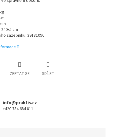
 ve správném dekoru.
 kg
4 m
 mm
 240x5 cm
ního sazebníku: 39181090
informace
ZEPTAT SE
SDÍLET
info@praktis.cz
+420 734 684 811