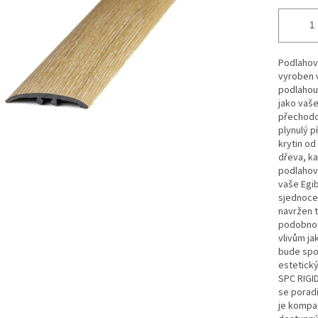
Podlahový
vyroben v
podlahou.
jako vaše
přechodov
plynulý 
krytin od
dřeva, ka
podlahov
vaše Egib
sjednocen
navržen t
podobnou 
vlivům ja
bude spol
estetick
SPC RIGID
se poradi
je kompat