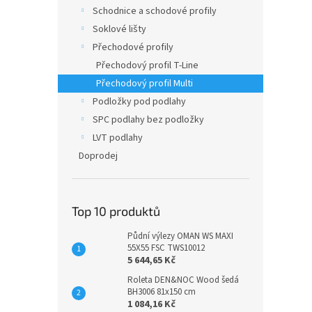
n
Schodnice a schodové profily
e
Soklové lišty
l
Přechodové profily
Přechodový profil T-Line
Přechodový profil Multi
Podložky pod podlahy
SPC podlahy bez podložky
LVT podlahy
Doprodej
Top 10 produktů
Půdní výlezy OMAN WS MAXI
55X55 FSC TWS10012
5 644,65 Kč
Roleta DEN&NOC Wood šedá
BH3006 81x150 cm
1 084,16 Kč