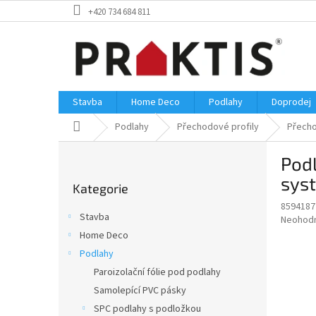
Přejít
+420 734 684 811
na
obsah
Stavba
Home Deco
Podlahy
Doprodej
Domů
Podlahy
Přechodové profily
Přecho
P
Podl
o
Přeskočit
s
sys
Kategorie
kategorie
t
8594187
r
Stavba
Průměr
Neohod
a
hodnoce
Home Deco
n
produkt
Podlahy
n
je
í
Paroizolační fólie pod podlahy
0,0
z
p
Samolepící PVC pásky
5
a
SPC podlahy s podložkou
hvězdič