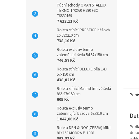
Půdní schody OMAN STALLUX
TERMO 140X60 H280 FSC
TSS30169
7 612,11 Kč
Roleta stínící PRESTIGE béžová
16 68x210 cm
738,10 Kč
Roleta exclusiv termo
zatemňující šedá 54 57x150 cm
746,57 Kč
Roleta stínící DELUXE bílá 140
57x150 cm
438,02 Kč
Roleta stínící Madrid tmavě šedá
866 97x150 cm
Popi
605 Kč
Roleta exclusiv termo
zatemňující béžová 68x210 cm
Det
1 047,86 Kč
Podl
Roleta DEN & NOC(ZEBRA) MINI
deko
81X150 MODRÁ č. 1808
897,82 Kč
vzhl