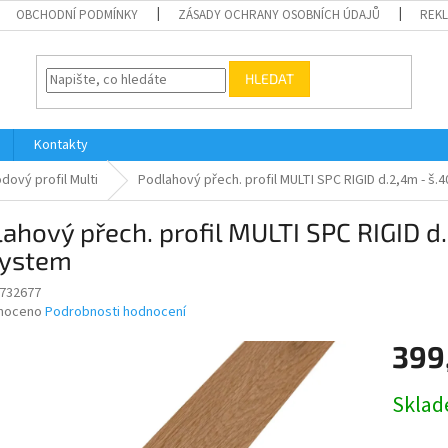
OBCHODNÍ PODMÍNKY
ZÁSADY OCHRANY OSOBNÍCH ÚDAJŮ
REK
HLEDAT
Kontakty
dový profil Multi
Podlahový přech. profil MULTI SPC RIGID d.2,4m - 
ahový přech. profil MULTI SPC RIGID 
system
732677
né
noceno
Podrobnosti hodnocení
ní
399
u
Měrná
Skla
cena:
ek.