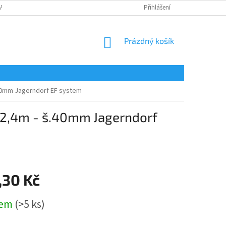
LAMAČNÍ FORMULÁŘ
Přihlášení
NÁKUPNÍ
Prázdný košík
KOŠÍK
š.40mm Jagerndorf EF system
d.2,4m - š.40mm Jagerndorf
,30 Kč
dem
(>5 ks)