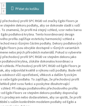
Přidat do košíku
 přechodový profil SPC RIGID od značky Egibi Floors je
e stejném dekoru podlahy, aby se dokonale sladil s vaší
 To znamená, že profil má stejný vzhled, vzor nebo barvu
 Egibi podlahová krytina. Tento koordinovaný design
ého profilu zajišťuje esteticky harmonický vzhled a
přechod mezi různými částmi podlahy. Dekory podlahových
 Egibi Floors jsou obvykle dostupné v různých variantách
mene nebo jiných přírodních materiálů. Pokud si vyberete
ý přechodový profil SPC RIGID ve stejném dekoru jako
i podlahová krytina, získáte dokonalou koordinaci a
í vzhledu. Přechodový profil SPC RIGID od Egibi Floors je
ak, aby odpovídal kvalitě a výkonu vaší podlahy. Bude mít
odolnost vůči opotřebení, vlhkosti a dalším fyzickým
ko vaše Egibi podlaha. To zajišťuje, že přechodový profil
ehlivě plnit svou funkci a poskytne dlouhotrvající
ý vzhled. Při nákupu podlahového přechodového profilu
 od Egibi Floors ve stejném dekoru podlahy doporučuji
t s prodejcem nebo dodavatelem, aby se ujistili, že profil
ibilní s vaším konkrétním modelem podlahy od Egibi a