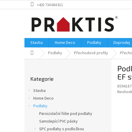
Přejít
+420 734 684 811
na
obsah
Stavba
Home Deco
Podlahy
Doprodej
Domů
Podlahy
Přechodové profily
Přecho
P
Podl
o
Přeskočit
s
EF 
Kategorie
kategorie
t
8594187
r
Stavba
Průměr
Neohod
a
hodnoce
Home Deco
n
produkt
Podlahy
n
je
í
Paroizolační fólie pod podlahy
0,0
z
p
Samolepící PVC pásky
5
a
SPC podlahy s podložkou
hvězdič