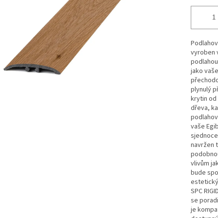
Podlahový
vyroben v
podlahou.
jako vaše
přechodov
plynulý 
krytin od
dřeva, ka
podlahov
vaše Egib
sjednocen
navržen t
podobnou 
vlivům ja
bude spol
estetick
SPC RIGID
se poradi
je kompat