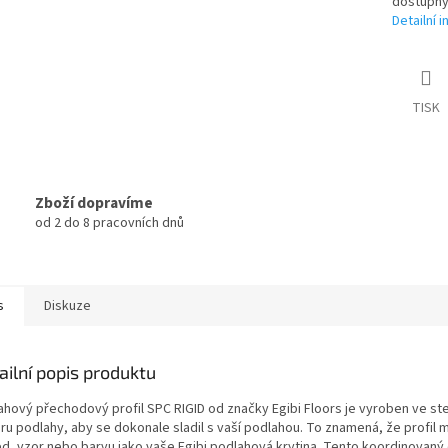
dostupný
Detailní 
TISK
Zboží dopravíme
od 2 do 8 pracovních dnů
s
Diskuze
ailní popis produktu
ahový přechodový profil SPC RIGID od značky Egibi Floors je vyroben ve st
ru podlahy, aby se dokonale sladil s vaší podlahou. To znamená, že profil 
ed, vzor nebo barvu jako vaše Egibi podlahová krytina. Tento koordinovaný