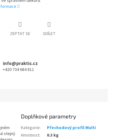
 ve správném dekoru.
informace
ZEPTAT SE
SDÍLET
info@praktis.cz
+420 734 684 811
Doplňkové parametry
ejném
Kategorie
:
Přechodový profil Multi
má stejný
Hmotnost
:
0.3 kg
 design