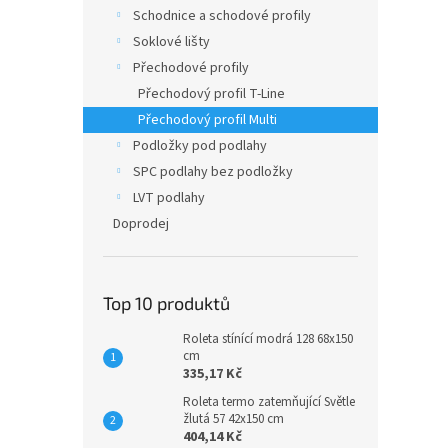
n
Schodnice a schodové profily
e
Soklové lišty
l
Přechodové profily
Přechodový profil T-Line
Přechodový profil Multi
Podložky pod podlahy
SPC podlahy bez podložky
LVT podlahy
Doprodej
Top 10 produktů
Roleta stínící modrá 128 68x150
cm
335,17 Kč
Roleta termo zatemňující Světle
žlutá 57 42x150 cm
404,14 Kč