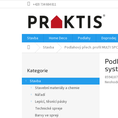
Přejít
+420 734 684 811
na
obsah
Stavba
Home Deco
Podlahy
Doprodej
Domů
Stavba
Podlahový přech. profil MULTI SP
P
Podl
o
Přeskočit
s
sys
Kategorie
kategorie
t
8594187
r
Stavba
Průměr
Neohod
a
hodnoce
Stavební materiály a chemie
n
produkt
Nářadí
n
je
í
Lepící, těsnící pásky
0,0
z
p
Technické spreje
5
a
Barvy ve spreji
hvězdič