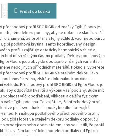
Přidat do košíku
 přechodový profil SPC RIGID od značky Egibi Floors je
e stejném dekoru podlahy, aby se dokonale sladil s vaší
 To znamená, že profil má stejný vzhled, vzor nebo barvu
 Egibi podlahová krytina. Tento koordinovaný design
ého profilu zajišťuje esteticky harmonický vzhled a
přechod mezi různými částmi podlahy. Dekory podlahových
 Egibi Floors jsou obvykle dostupné v různých variantách
mene nebo jiných přírodních materiálů. Pokud si vyberete
ý přechodový profil SPC RIGID ve stejném dekoru jako
i podlahová krytina, získáte dokonalou koordinaci a
í vzhledu. Přechodový profil SPC RIGID od Egibi Floors je
ak, aby odpovídal kvalitě a výkonu vaší podlahy. Bude mít
odolnost vůči opotřebení, vlhkosti a dalším fyzickým
ko vaše Egibi podlaha. To zajišťuje, že přechodový profil
ehlivě plnit svou funkci a poskytne dlouhotrvající
ý vzhled. Při nákupu podlahového přechodového profilu
 od Egibi Floors ve stejném dekoru podlahy doporučuji
t s prodejcem nebo dodavatelem, aby se ujistili, že profil
ibilní s vaším konkrétním modelem podlahy od Egibi a