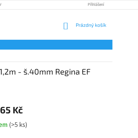
LAMAČNÍ FORMULÁŘ
Přihlášení
NÁKUPNÍ
Prázdný košík
KOŠÍK
d.1,2m - š.40mm Regina EF
,65 Kč
dem
(>5 ks)