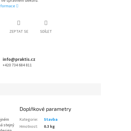
 ve správném dekoru.
informace
ZEPTAT SE
SDÍLET
info@praktis.cz
+420 734 684 811
Doplňkové parametry
ejném
Kategorie
:
Stavba
má stejný
Hmotnost
:
0.3 kg
 design