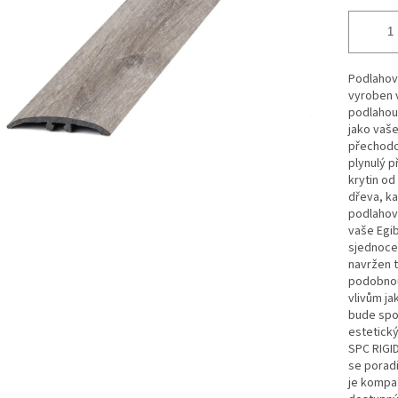
Podlahový
vyroben v
podlahou.
jako vaše
přechodov
plynulý 
krytin od
dřeva, ka
podlahov
vaše Egib
sjednocen
navržen t
podobnou 
vlivům ja
bude spol
estetick
SPC RIGID
se poradi
je kompat