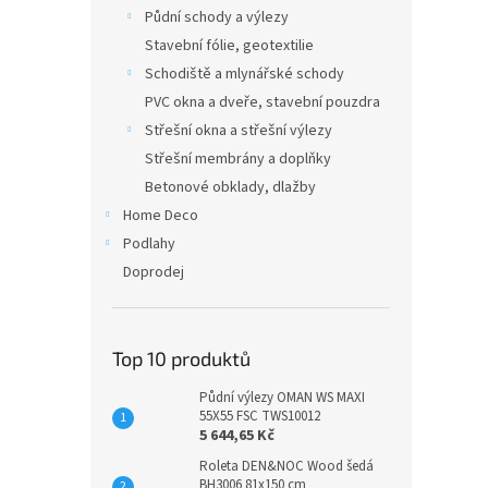
n
Půdní schody a výlezy
e
Stavební fólie, geotextilie
l
Schodiště a mlynářské schody
PVC okna a dveře, stavební pouzdra
Střešní okna a střešní výlezy
Střešní membrány a doplňky
Betonové obklady, dlažby
Home Deco
Podlahy
Doprodej
Top 10 produktů
Půdní výlezy OMAN WS MAXI
55X55 FSC TWS10012
5 644,65 Kč
Roleta DEN&NOC Wood šedá
BH3006 81x150 cm