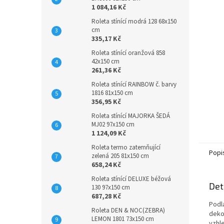
1 084,16 Kč
Roleta stínící modrá 128 68x150
cm
335,17 Kč
Roleta stínící oranžová 858
42x150 cm
261,36 Kč
Roleta stínící RAINBOW č. barvy
1816 81x150 cm
356,95 Kč
Roleta stínící MAJORKA ŠEDÁ
MJ02 97x150 cm
1 124,09 Kč
Roleta termo zatemňující
Popi
zelená 205 81x150 cm
658,24 Kč
Roleta stínící DELUXE béžová
Det
130 97x150 cm
687,28 Kč
Podl
Roleta DEN & NOC(ZEBRA)
deko
LEMON 1801 73x150 cm
vzhl