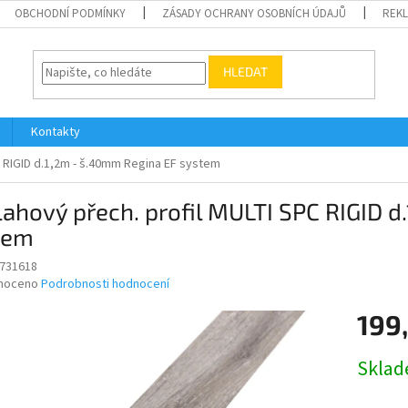
OBCHODNÍ PODMÍNKY
ZÁSADY OCHRANY OSOBNÍCH ÚDAJŮ
REK
HLEDAT
Kontakty
C RIGID d.1,2m - š.40mm Regina EF system
ahový přech. profil MULTI SPC RIGID 
tem
731618
né
noceno
Podrobnosti hodnocení
ní
199
u
Měrná
Skla
cena:
ek.