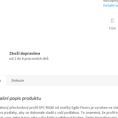
dostupný
Detailní 
TISK
Zboží dopravíme
od 2 do 8 pracovních dnů
s
Diskuze
ailní popis produktu
ahový přechodový profil SPC RIGID od značky Egibi Floors je vyroben ve st
ru podlahy, aby se dokonale sladil s vaší podlahou. To znamená, že profil 
ed, vzor nebo barvu jako vaše Egibi podlahová krytina. Tento koordinovaný