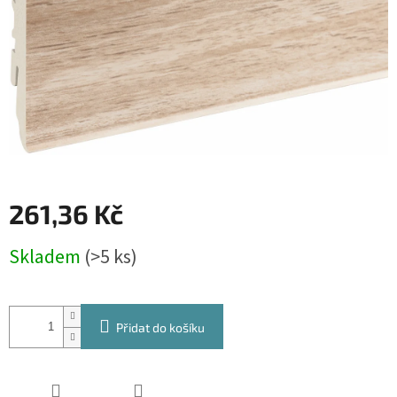
261,36 Kč
Měrná
Skladem
(>5 ks)
cena:
Přidat do košíku