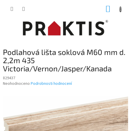
Přejít
NÁKUP
na
obsah
KOŠÍK
Podlahová lišta soklová M60 mm d.
2,2m 435
Victoria/Vernon/Jasper/Kanada
829437
Průměrné
Neohodnoceno
Podrobnosti hodnocení
hodnocení
produktu
je
0,0
z
5
hvězdiček.