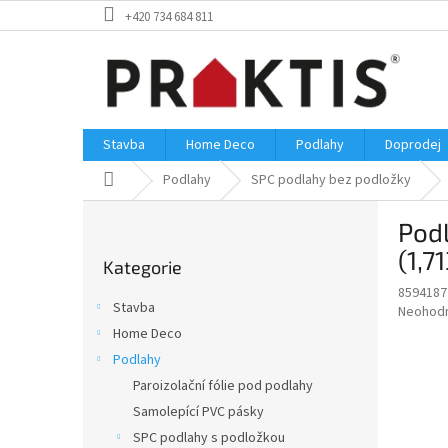
Přejít
+420 734 684 811
na
obsah
Stavba
Home Deco
Podlahy
Doprodej
Domů
Podlahy
SPC podlahy bez podložky
P
Pod
o
Přeskočit
s
(1,7
Kategorie
kategorie
t
8594187
r
Stavba
Průměr
Neohod
a
hodnoce
Home Deco
n
produkt
Podlahy
n
je
í
Paroizolační fólie pod podlahy
0,0
z
p
Samolepící PVC pásky
5
a
SPC podlahy s podložkou
hvězdič