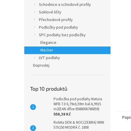
n
Schodnice a schodové profily
e
Soklové lišty
l
Přechodové profily
Podložky pod podlahy
SPC podlahy bez podložky
Elegance
Macher
LVT podlahy
Doprodej
Top 10 produktů
Podložka pod podlahy Natura
WFB 7.0 0,79x0,59m bal.6,9915
m2(EAN dříve 8588006786859)
558,38 Kč
Popi
Roleta DEN & NOC(ZEBRA) MINI
57X150 MODRÁ č. 1808