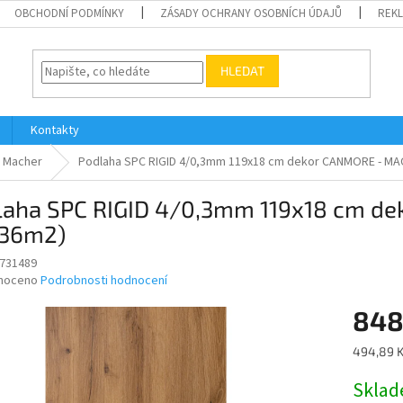
OBCHODNÍ PODMÍNKY
ZÁSADY OCHRANY OSOBNÍCH ÚDAJŮ
REK
HLEDAT
Kontakty
Macher
Podlaha SPC RIGID 4/0,3mm 119x18 cm dekor CANMORE - MAC
laha SPC RIGID 4/0,3mm 119x18 cm d
136m2)
731489
né
noceno
Podrobnosti hodnocení
ní
848
u
Měrná
494,89 K
cena:
Skla
ek.