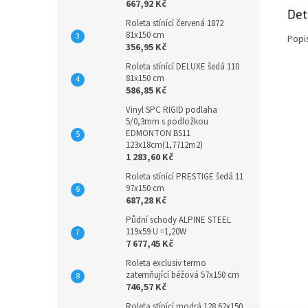
667,92 Kč
Det
Roleta stínící červená 1872
81x150 cm
Popi
356,95 Kč
Roleta stínící DELUXE šedá 110
81x150 cm
586,85 Kč
Vinyl SPC RIGID podlaha
5/0,3mm s podložkou
EDMONTON BS11
123x18cm(1,7712m2)
1 283,60 Kč
Roleta stínící PRESTIGE šedá 11
97x150 cm
687,28 Kč
Půdní schody ALPINE STEEL
119x59 U =1,20W
7 677,45 Kč
Roleta exclusiv termo
zatemňující béžová 57x150 cm
746,57 Kč
Roleta stínící modrá 128 62x150