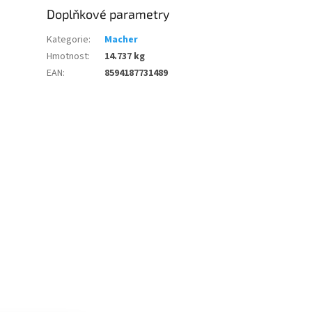
Doplňkové parametry
Kategorie
:
Macher
Hmotnost
:
14.737 kg
EAN
:
8594187731489