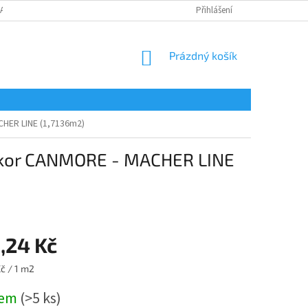
LAMAČNÍ FORMULÁŘ
Přihlášení
NÁKUPNÍ
Prázdný košík
KOŠÍK
HER LINE (1,7136m2)
ekor CANMORE - MACHER LINE
,24 Kč
č / 1 m2
dem
(>5 ks)