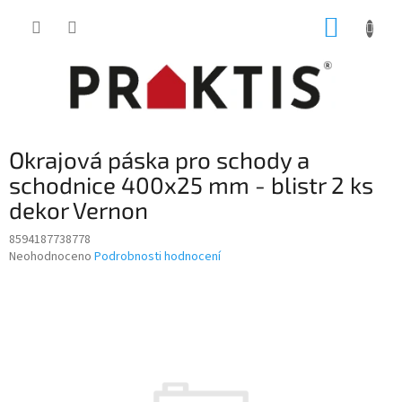
Přejít
NÁKUP
na
obsah
KOŠÍK
Okrajová páska pro schody a
schodnice 400x25 mm - blistr 2 ks
dekor Vernon
8594187738778
Průměrné
Neohodnoceno
Podrobnosti hodnocení
hodnocení
produktu
je
0,0
z
5
hvězdiček.