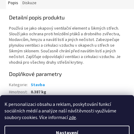
Popis
Diskuze
Detailní popis produktu
Používá se jako okapový ventilační element u šikmých střech.
Slouží jako ochrana proti hnízdění ptáků a drobného zvířectva,
hlodavcům, hmyzu a navátí listí a jiných nečistot. Zabezpečuje
plynulou ventilaci a cirkulaci vzduchu v okapech u střech se
šikmým sklonem. Současně chrání před navátím listí a jiných
nečistot. Zajišťuje odpovídající ventilaci a cirkulaci vzduchu. Je
vhodná pro všechny druhy střešní krytiny.
Doplňkové parametry
Kategorie
:
Stavba
Hmotnost
:
0.387 kg
EAN
:
8595100134882
K personalizaci obsahu a reklam, poskytování funkcí
sociálních médií a analýze naší návštěvnosti využíváme
Z
soubory cookies. Více informací
zde
.
á
Vytvořil Shoptet
p
Nastavení