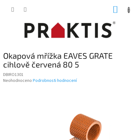
Přejít
NÁKUP
na
obsah
KOŠÍK
Okapová mřížka EAVES GRATE
cihlově červená 80 5
DBIRO1301
Průměrné
Neohodnoceno
Podrobnosti hodnocení
hodnocení
produktu
je
0,0
z
5
hvězdiček.