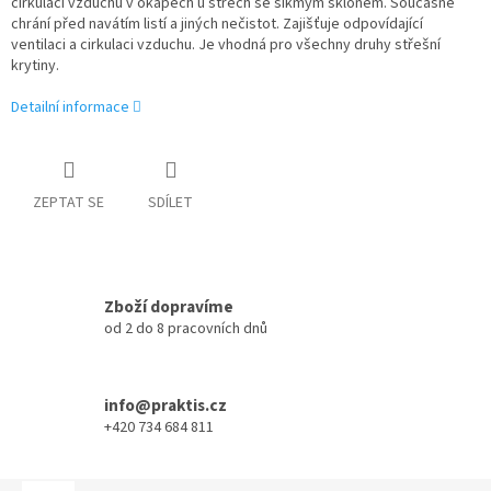
cirkulaci vzduchu v okapech u střech se šikmým sklonem. Současně
chrání před navátím listí a jiných nečistot. Zajišťuje odpovídající
ventilaci a cirkulaci vzduchu. Je vhodná pro všechny druhy střešní
krytiny.
Detailní informace
ZEPTAT SE
SDÍLET
Zboží dopravíme
od 2 do 8 pracovních dnů
info@praktis.cz
+420 734 684 811