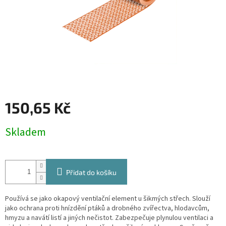
150,65 Kč
Měrná
Skladem
cena:
Přidat do košíku
Používá se jako okapový ventilační element u šikmých střech. Slouží
jako ochrana proti hnízdění ptáků a drobného zvířectva, hlodavcům,
hmyzu a navátí listí a jiných nečistot. Zabezpečuje plynulou ventilaci a