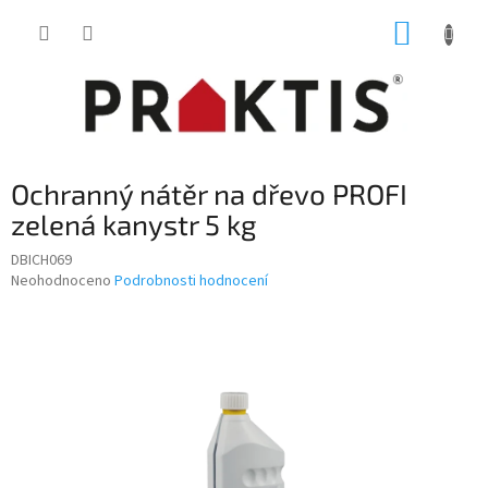
Přejít
NÁKUP
na
obsah
KOŠÍK
Ochranný nátěr na dřevo PROFI
zelená kanystr 5 kg
DBICH069
Průměrné
Neohodnoceno
Podrobnosti hodnocení
hodnocení
produktu
je
0,0
z
5
hvězdiček.