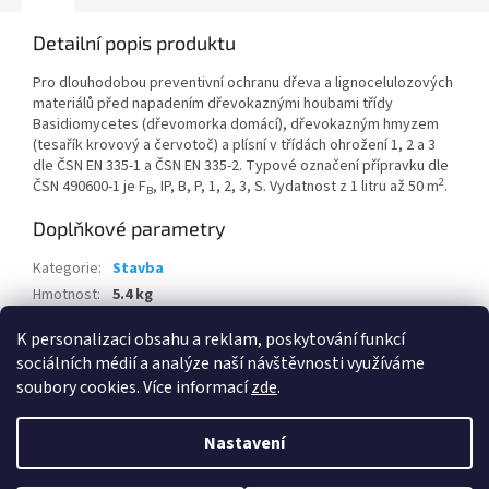
Detailní popis produktu
Pro dlouhodobou preventivní ochranu dřeva a lignocelulozových
materiálů před napadením dřevokaznými houbami třídy
Basidiomycetes (dřevomorka domácí), dřevokazným hmyzem
(tesařík krovový a červotoč) a plísní v třídách ohrožení 1, 2 a 3
dle ČSN EN 335-1 a ČSN EN 335-2. Typové označení přípravku dle
2
ČSN 490600-1 je F
, IP, B, P, 1, 2, 3, S. Vydatnost z 1 litru až 50 m
.
B
Doplňkové parametry
Kategorie
:
Stavba
Hmotnost
:
5.4 kg
EAN
:
8595100118783
K personalizaci obsahu a reklam, poskytování funkcí
sociálních médií a analýze naší návštěvnosti využíváme
Z
soubory cookies. Více informací
zde
.
á
Vytvořil Shoptet
p
Nastavení
a
t