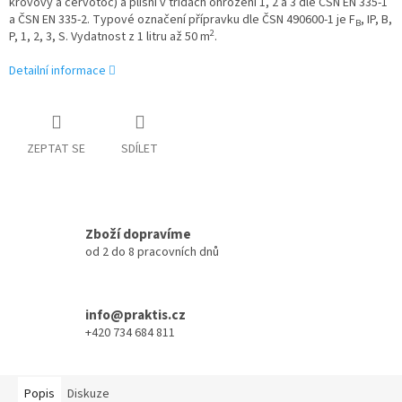
krovový a červotoč) a plísní v třídách ohrožení 1, 2 a 3 dle ČSN EN 335-1
a ČSN EN 335-2. Typové označení přípravku dle ČSN 490600-1 je F
, IP, B,
B
2
P, 1, 2, 3, S. Vydatnost z 1 litru až 50 m
.
Detailní informace
ZEPTAT SE
SDÍLET
Zboží dopravíme
od 2 do 8 pracovních dnů
info@praktis.cz
+420 734 684 811
Popis
Diskuze