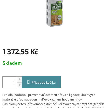
1 372,55 Kč
Měrná
Skladem
cena:
Přidat do košíku
Pro dlouhodobou preventivní ochranu dřeva a lignocelulozových
materiálů před napadením dřevokaznými houbami třídy
Basidiomycetes (dřevomorka domácí), dřevokazným hmyzem (tesařík