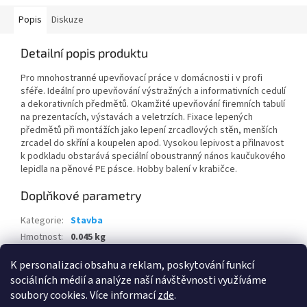
Popis
Diskuze
Detailní popis produktu
Pro mnohostranné upevňovací práce v domácnosti i v profi
sféře. Ideální pro upevňování výstražných a informativních cedulí
a dekorativních předmětů. Okamžité upevňování firemních tabulí
na prezentacích, výstavách a veletrzích. Fixace lepených
předmětů při montážích jako lepení zrcadlových stěn, menších
zrcadel do skříní a koupelen apod. Vysokou lepivost a přilnavost
k podkladu obstarává speciální oboustranný nános kaučukového
lepidla na pěnové PE pásce. Hobby balení v krabičce.
Doplňkové parametry
Kategorie
:
Stavba
Hmotnost
:
0.045 kg
EAN
:
8595100102355
K personalizaci obsahu a reklam, poskytování funkcí
sociálních médií a analýze naší návštěvnosti využíváme
Z
soubory cookies. Více informací
zde
.