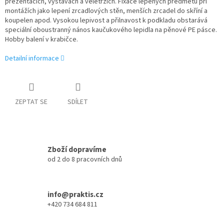
prezentacích, výstavách a veletrzích. Fixace lepených předmětů při
montážích jako lepení zrcadlových stěn, menších zrcadel do skříní a
koupelen apod. Vysokou lepivost a přilnavost k podkladu obstarává
speciální oboustranný nános kaučukového lepidla na pěnové PE pásce.
Hobby balení v krabičce.
Detailní informace
ZEPTAT SE
SDÍLET
Zboží dopravíme
od 2 do 8 pracovních dnů
info@praktis.cz
+420 734 684 811