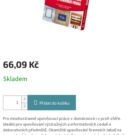
66,09 Kč
Měrná
Skladem
cena:
Přidat do košíku
Pro mnohostranné upevňovací práce v domácnosti i v profi sféře.
Ideální pro upevňování výstražných a informativních cedulí a
dekorativních předmětů. Okamžité upevňování firemních tabulí na