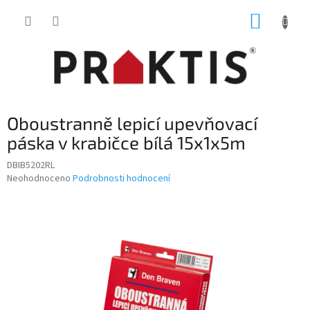
Přejít
NÁKUP
na
obsah
KOŠÍK
Oboustranně lepicí upevňovací
páska v krabičce bílá 15x1x5m
DBIB5202RL
Průměrné
Neohodnoceno
Podrobnosti hodnocení
hodnocení
produktu
je
0,0
z
5
hvězdiček.