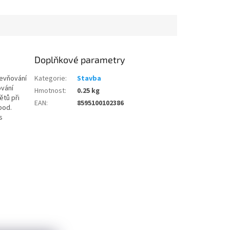
Doplňkové parametry
pevňování
Kategorie
:
Stavba
ování
Hmotnost
:
0.25 kg
ětů při
EAN
:
8595100102386
pod.
s