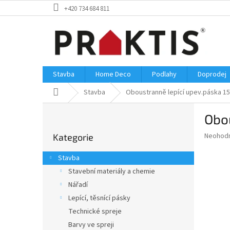
Přejít
+420 734 684 811
na
obsah
Stavba
Home Deco
Podlahy
Doprodej
Domů
Stavba
Oboustranně lepící upev.páska 1
P
Obo
o
Přeskočit
s
Průměr
Neohod
Kategorie
kategorie
t
hodnoce
r
produkt
Stavba
a
je
Stavební materiály a chemie
0,0
n
z
Nářadí
n
5
í
Lepící, těsnící pásky
hvězdič
p
Technické spreje
a
Barvy ve spreji