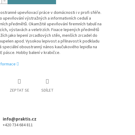
stranné upevňovací práce v domácnosti i v profi sféře.
ro upevňování výstražných a informativních cedulí a
ních předmětů. Okamžité upevňování firemních tabulí na
ích, výstavách a veletrzích. Fixace lepených předmětů
žích jako lepení zrcadlových stěn, menších zrcadel do
koupelen apod. Vysokou lepivost a přilnavost k podkladu
á speciální oboustranný nános kaučukového lepidla na
 pásce. Hobby balení v krabičce.
informace
ZEPTAT SE
SDÍLET
info@praktis.cz
+420 734 684 811