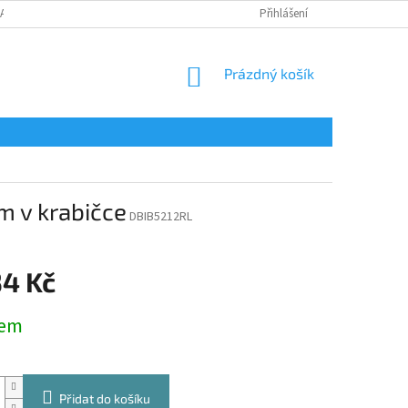
LAMAČNÍ FORMULÁŘ
Přihlášení
NÁKUPNÍ
Prázdný košík
KOŠÍK
 v krabičce
DBIB5212RL
34 Kč
dem
Přidat do košíku