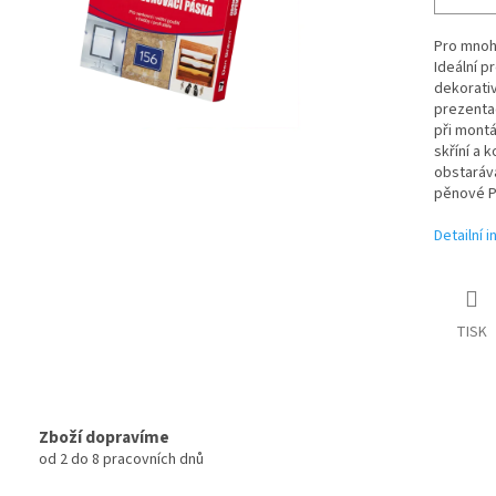
Pro mnoho
Ideální p
dekorativ
prezentac
při montá
skříní a 
obstaráv
pěnové PE
Detailní 
TISK
Zboží dopravíme
od 2 do 8 pracovních dnů