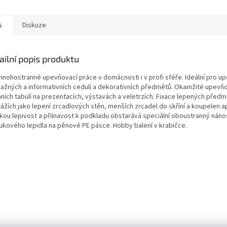
s
Diskuze
ailní popis produktu
mnohostranné upevňovací práce v domácnosti i v profi sféře. Ideální pro u
ražných a informativních cedulí a dekorativních předmětů. Okamžité upevň
ních tabulí na prezentacích, výstavách a veletrzích. Fixace lepených předm
ážích jako lepení zrcadlových stěn, menších zrcadel do skříní a koupelen a
kou lepivost a přilnavost k podkladu obstarává speciální oboustranný náno
ukového lepidla na pěnové PE pásce. Hobby balení v krabičce.