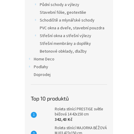
n
Půdní schody a výlezy
e
Stavební fólie, geotextilie
l
Schodiště a mlynářské schody
PVC okna a dveře, stavební pouzdra
Střešní okna a střešní výlezy
Střešní membrány a doplňky
Betonové obklady, dlažby
Home Deco
Podlahy
Doprodej
Top 10 produktů
Roleta stínící PRESTIGE světle
béžová 14 42x150 cm
342,43 Kč
Roleta stínící MAJORKA BÉŽOVÁ
MJ03 427x150 cm