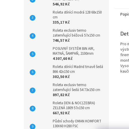
546,92 Kč
Roleta stínící modrá 128 68x150
Popi
cm
335,17 Kč
Roleta exclusiv termo
Det
zatemňující béžová 57x150 cm
746,57 Kč
Pro 
POSUVNÝ SYSTÉM BIN AIR,
výst
MATNÁ, ŠAMPAŇ, 2100mm
firem
4 307,60 Kč
mont
Vyso
Roleta stínící Madrid tmavě šedá
kauč
866 42x150 cm
302,50 Kč
Roleta exclusiv termo
zatemňující šedá 54 73x150 cm
897,82 Kč
Roleta DEN & NOC(ZEBRA)
ZELENÁ 1809 57x150 cm
667,92 Kč
Půdní schody OMAN KOMFORT
130X60 H280 FSC