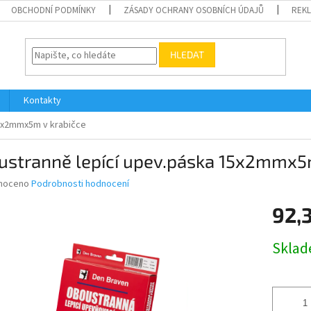
OBCHODNÍ PODMÍNKY
ZÁSADY OCHRANY OSOBNÍCH ÚDAJŮ
REK
HLEDAT
Kontakty
5x2mmx5m v krabičce
ustranně lepící upev.páska 15x2mmx5m
né
noceno
Podrobnosti hodnocení
ní
92,
u
Měrná
Skla
cena:
ek.