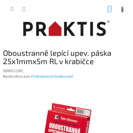
Přejít
NÁKUP
na
obsah
KOŠÍK
Oboustranně lepící upev. páska
25x1mmx5m RL v krabičce
DBIB5322RL
Průměrné
Neohodnoceno
Podrobnosti hodnocení
hodnocení
produktu
je
0,0
z
5
hvězdiček.