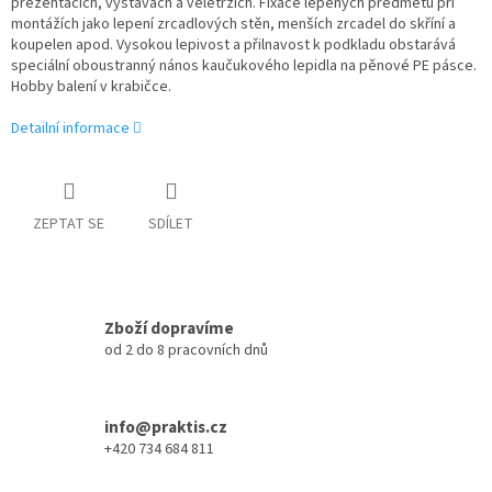
prezentacích, výstavách a veletrzích. Fixace lepených předmětů při
montážích jako lepení zrcadlových stěn, menších zrcadel do skříní a
koupelen apod. Vysokou lepivost a přilnavost k podkladu obstarává
speciální oboustranný nános kaučukového lepidla na pěnové PE pásce.
Hobby balení v krabičce.
Detailní informace
ZEPTAT SE
SDÍLET
Zboží dopravíme
od 2 do 8 pracovních dnů
info@praktis.cz
+420 734 684 811