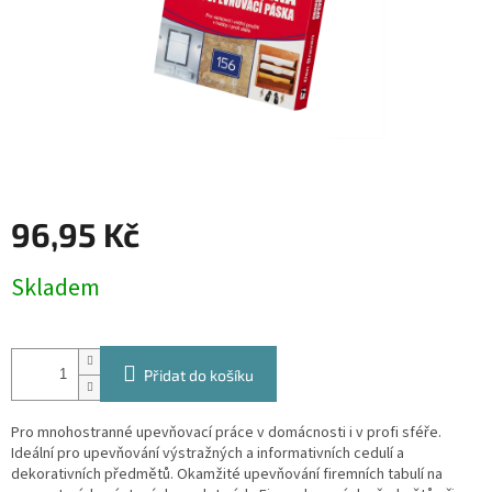
96,95 Kč
Měrná
Skladem
cena:
Přidat do košíku
Pro mnohostranné upevňovací práce v domácnosti i v profi sféře.
Ideální pro upevňování výstražných a informativních cedulí a
dekorativních předmětů. Okamžité upevňování firemních tabulí na