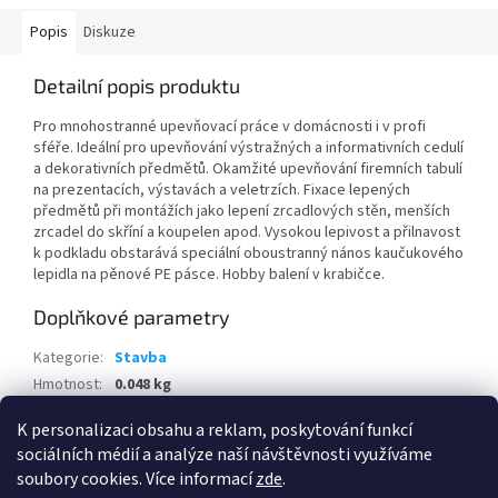
Popis
Diskuze
Detailní popis produktu
Pro mnohostranné upevňovací práce v domácnosti i v profi
sféře. Ideální pro upevňování výstražných a informativních cedulí
a dekorativních předmětů. Okamžité upevňování firemních tabulí
na prezentacích, výstavách a veletrzích. Fixace lepených
předmětů při montážích jako lepení zrcadlových stěn, menších
zrcadel do skříní a koupelen apod. Vysokou lepivost a přilnavost
k podkladu obstarává speciální oboustranný nános kaučukového
lepidla na pěnové PE pásce. Hobby balení v krabičce.
Doplňkové parametry
Kategorie
:
Stavba
Hmotnost
:
0.048 kg
EAN
:
8595100102379
K personalizaci obsahu a reklam, poskytování funkcí
sociálních médií a analýze naší návštěvnosti využíváme
Z
soubory cookies. Více informací
zde
.