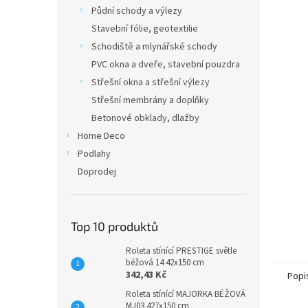
n
Půdní schody a výlezy
e
Stavební fólie, geotextilie
l
Schodiště a mlynářské schody
PVC okna a dveře, stavební pouzdra
Střešní okna a střešní výlezy
Střešní membrány a doplňky
Betonové obklady, dlažby
Home Deco
Podlahy
Doprodej
Top 10 produktů
Roleta stínící PRESTIGE světle
béžová 14 42x150 cm
342,43 Kč
Popi
Roleta stínící MAJORKA BÉŽOVÁ
MJ03 427x150 cm