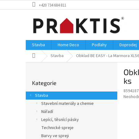
Přejít
+420 734 684 811
na
obsah
Stavba
Home Deco
Podlahy
Doprodej
Domů
Stavba
Obklad BE EASY - La Marmora XLS66
P
Obk
o
Přeskočit
s
ks
Kategorie
kategorie
t
8594187
r
Stavba
Průměr
Neohod
a
hodnoce
Stavební materiály a chemie
n
produkt
Nářadí
n
je
í
Lepící, těsnící pásky
0,0
z
p
Technické spreje
5
a
Barvy ve spreji
hvězdič