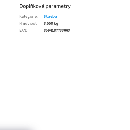
Doplňkové parametry
Kategorie
:
Stavba
Hmotnost
:
8.558 kg
EAN
:
8594187733063