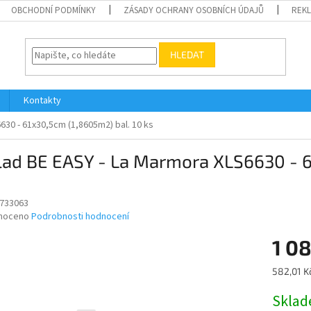
OBCHODNÍ PODMÍNKY
ZÁSADY OCHRANY OSOBNÍCH ÚDAJŮ
REK
HLEDAT
Kontakty
30 - 61x30,5cm (1,8605m2) bal. 10 ks
lad BE EASY - La Marmora XLS6630 - 6
733063
né
noceno
Podrobnosti hodnocení
ní
1 08
u
Měrná
582,01 K
cena:
Skla
ek.