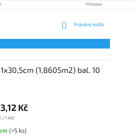
LAMAČNÍ FORMULÁŘ
Přihlášení
NÁKUPNÍ
Prázdný košík
KOŠÍK
1x30,5cm (1,8605m2) bal. 10
3,12 Kč
č / 1 m2
dem
(>5 ks)