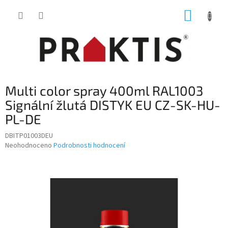
Přejít
NÁKUP
na
obsah
KOŠÍK
Multi color spray 400ml RAL1003
Signální žlutá DISTYK EU CZ-SK-HU-
PL-DE
DBITP01003DEU
Průměrné
Neohodnoceno
Podrobnosti hodnocení
hodnocení
produktu
je
0,0
z
5
hvězdiček.