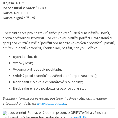
Objem
: 400 ml
Počet kusů v balení
: 12 ks
Barva
: RAL 1003
Barva
: Signální žlutá
Speciální barva pro nástřik různých povrchů. Ideální na nástřik, kovů,
dřeva s výbornou kryvostí. Pro venkovní i vnitřní použití. Profesionální
sprej pro vnitřní a vnější použití pro nástřik kovových předmětů, plastů,
omítek, plechů karosérií, jízdních kol, regálů, nábytku, dřeva.
Rychlé schnutí;
Vysoký lesk;
Výborná přilnavost k podkladu;
Odolný proti slunečnímu záření a dešti (po zaschnutí);
Neobsahuje olovo a chromátové sloučeniny;
Neobsahuje látky poškozující ozónovou vrstvu;
Detailní informace k výrobku, postupy, hodnoty atd. jsou uvedeny
v technickém listu na
www.denbraven.cz
.
Upozornění! Zobrazený odstín je pouze ORIENTAČNÍ a závisí na
nastavení vašeho monitoru nebo displeje -
vzorník RAL
.