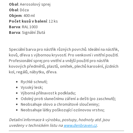
Obal
: Aerosolový sprej
Obal
: Dóza
Objem
: 400 ml
Počet kusů v balení
: 12 ks
Barva
: RAL 1003
Barva
: Signální žlutá
Speciální barva pro nástřik různých povrchů. Ideální na nástřik,
kovů, dřeva s výbornou kryvostí. Pro venkovní i vnitřní použití.
Profesionální sprej pro vnitřní a vnější použití pro nástřik
kovových předmětů, plastů, omítek, plechů karosérií, jízdních
kol, regálů, nábytku, dřeva.
Rychlé schnutí;
Vysoký lesk;
Výborná přilnavost k podkladu;
Odolný proti slunečnímu záření a dešti (po zaschnutí);
Neobsahuje olovo a chromátové sloučeniny;
Neobsahuje látky poškozující ozónovou vrstvu;
Detailní informace k výrobku, postupy, hodnoty atd. jsou
uvedeny v technickém listu na
www.denbraven.cz
.