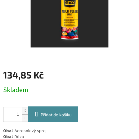
134,85 Kč
Měrná
Skladem
cena:
Přidat do košíku
Obal
: Aerosolový sprej
Obal
: Dóza