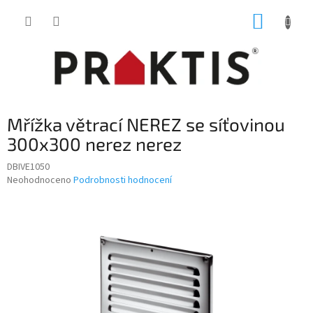
Přejít
NÁKUP
na
obsah
KOŠÍK
Mřížka větrací NEREZ se síťovinou
300x300 nerez nerez
DBIVE1050
Průměrné
Neohodnoceno
Podrobnosti hodnocení
hodnocení
produktu
je
0,0
z
5
hvězdiček.