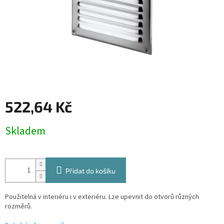
522,64 Kč
Měrná
Skladem
cena:
Přidat do košíku
Použitelná v interiéru i v exteriéru. Lze upevnit do otvorů různých
rozměrů.