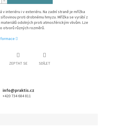
á v interiéru i v exteriéru. Na zadní straně je mřížka
síťovinou proti drobnému hmyzu. Mřížka se vyrábí z
h materiálů odolných proti atmosférickým vlivům. Lze
do otvorů různých rozměrů.
informace
ZEPTAT SE
SDÍLET
info@praktis.cz
+420 734 684 811