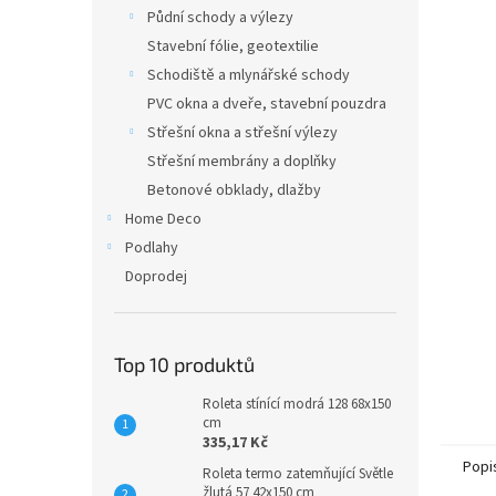
n
Půdní schody a výlezy
e
Stavební fólie, geotextilie
l
Schodiště a mlynářské schody
PVC okna a dveře, stavební pouzdra
Střešní okna a střešní výlezy
Střešní membrány a doplňky
Betonové obklady, dlažby
Home Deco
Podlahy
Doprodej
Top 10 produktů
Roleta stínící modrá 128 68x150
cm
335,17 Kč
Popi
Roleta termo zatemňující Světle
žlutá 57 42x150 cm