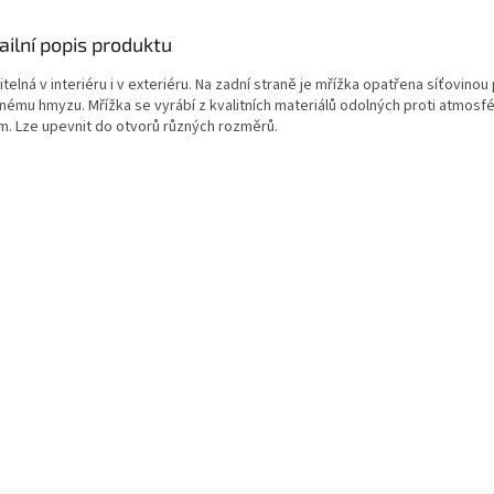
ailní popis produktu
telná v interiéru i v exteriéru. Na zadní straně je mřížka opatřena síťovinou 
nému hmyzu. Mřížka se vyrábí z kvalitních materiálů odolných proti atmosf
ům. Lze upevnit do otvorů různých rozměrů.