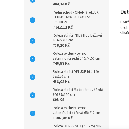
404,14 Kč
Det
Půdní schody OMAN STALLUX
TERMO 140X60 H280 FSC
Použi
TSS30169
7 612,11 Kč
drob
vliv
Roleta stínící PRESTIGE béžová
16 68x210 cm
738,10 Kč
Roleta exclusiv termo
zatemňující šedá 54 57x150 cm
746,57 Kč
Roleta stínící DELUXE bílá 140
57x150 cm
438,02 Kč
Roleta stínící Madrid tmavě šedá
866 97x150 cm
605 Kč
Roleta exclusiv termo
zatemňující béžová 68x210 cm
1 047,86 Kč
Roleta DEN & NOC(ZEBRA) MINI