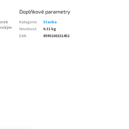
Doplňkové parametry
proti
Kategorie
:
Stavba
érickým
Hmotnost
:
0.31 kg
EAN
:
8595100151452