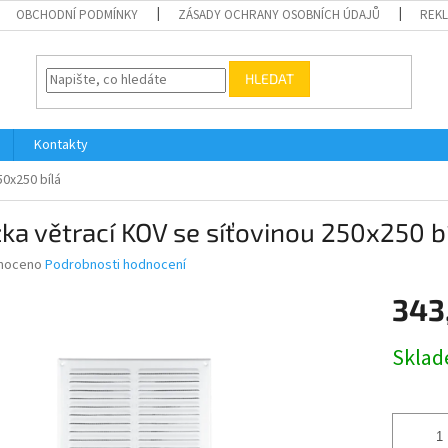
OBCHODNÍ PODMÍNKY
ZÁSADY OCHRANY OSOBNÍCH ÚDAJŮ
REK
HLEDAT
Kontakty
50x250 bílá
ka větrací KOV se síťovinou 250x250 b
né
noceno
Podrobnosti hodnocení
ní
343
u
Měrná
Skla
cena:
ek.