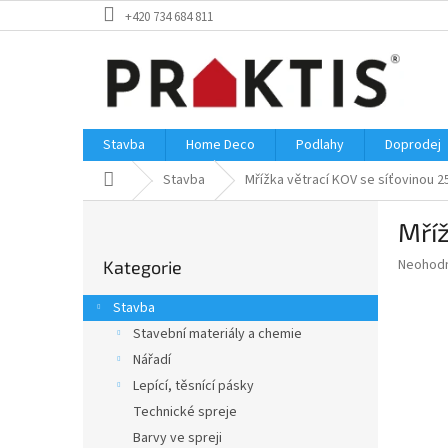
Přejít
+420 734 684 811
na
obsah
Stavba
Home Deco
Podlahy
Doprodej
Domů
Stavba
Mřížka větrací KOV se síťovinou 2
P
Mříž
o
Přeskočit
s
Průměr
Neohod
Kategorie
kategorie
t
hodnoce
r
produkt
Stavba
a
je
Stavební materiály a chemie
0,0
n
z
Nářadí
n
5
í
Lepící, těsnící pásky
hvězdič
p
Technické spreje
a
Barvy ve spreji