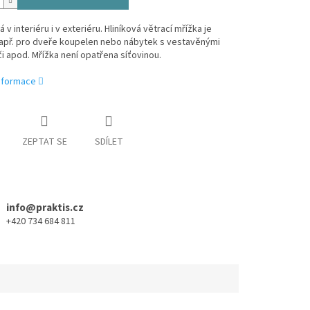
 v interiéru i v exteriéru. Hliníková větrací mřížka je
apř. pro dveře koupelen nebo nábytek s vestavěnými
i apod. Mřížka není opatřena síťovinou.
informace
ZEPTAT SE
SDÍLET
info@praktis.cz
+420 734 684 811