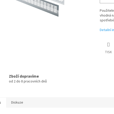
Použitelná
vhodná n
spotřebič
Detailní 
TISK
Zboží dopravíme
od 2 do 8 pracovních dnů
s
Diskuze