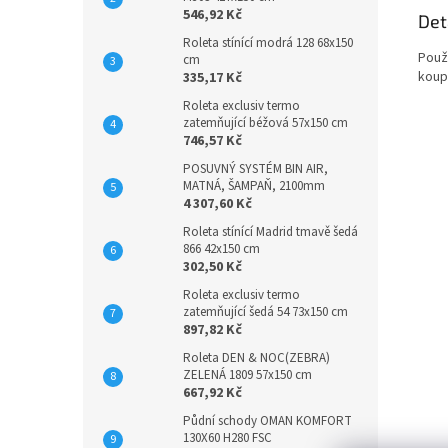
546,92 Kč
Det
Roleta stínící modrá 128 68x150
Použi
cm
koup
335,17 Kč
Roleta exclusiv termo
zatemňující béžová 57x150 cm
746,57 Kč
POSUVNÝ SYSTÉM BIN AIR,
MATNÁ, ŠAMPAŇ, 2100mm
4 307,60 Kč
Roleta stínící Madrid tmavě šedá
866 42x150 cm
302,50 Kč
Roleta exclusiv termo
zatemňující šedá 54 73x150 cm
897,82 Kč
Roleta DEN & NOC(ZEBRA)
ZELENÁ 1809 57x150 cm
667,92 Kč
Půdní schody OMAN KOMFORT
130X60 H280 FSC