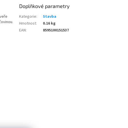
Doplňkové parametry
dveře
Kategorie
:
Stavba
ťovinou.
Hmotnost
:
0.16 kg
EAN
:
8595100151537