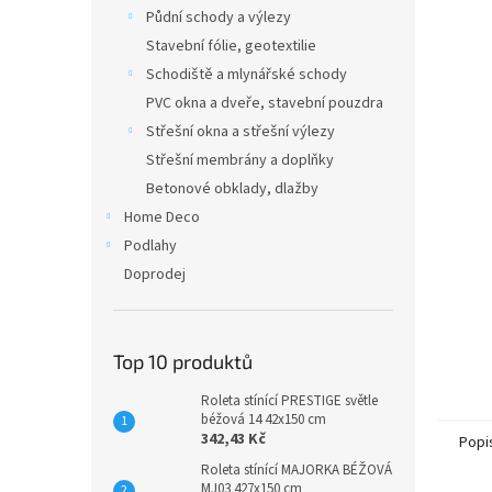
n
Půdní schody a výlezy
e
Stavební fólie, geotextilie
l
Schodiště a mlynářské schody
PVC okna a dveře, stavební pouzdra
Střešní okna a střešní výlezy
Střešní membrány a doplňky
Betonové obklady, dlažby
Home Deco
Podlahy
Doprodej
Top 10 produktů
Roleta stínící PRESTIGE světle
béžová 14 42x150 cm
342,43 Kč
Popi
Roleta stínící MAJORKA BÉŽOVÁ
MJ03 427x150 cm