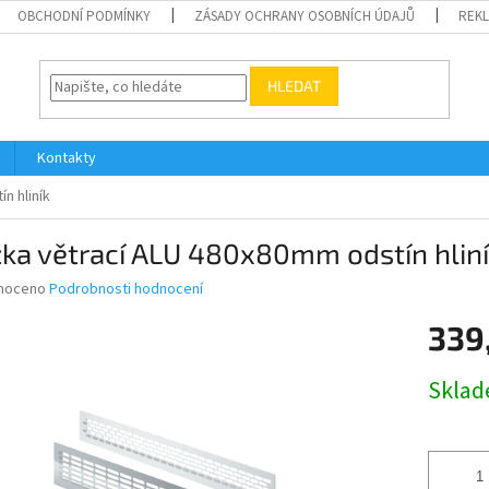
OBCHODNÍ PODMÍNKY
ZÁSADY OCHRANY OSOBNÍCH ÚDAJŮ
REK
HLEDAT
Kontakty
n hliník
ka větrací ALU 480x80mm odstín hlin
né
noceno
Podrobnosti hodnocení
ní
339
u
Měrná
Skla
cena:
ek.