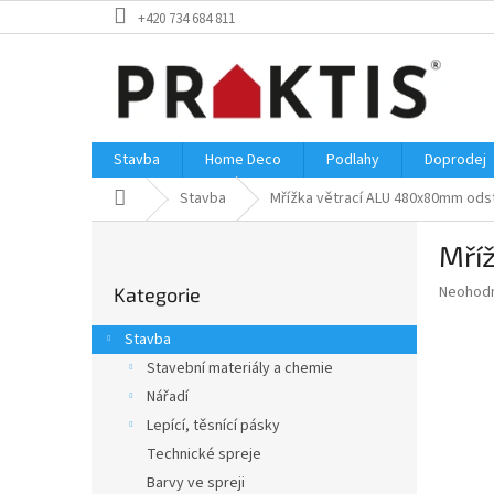
Přejít
+420 734 684 811
na
obsah
Stavba
Home Deco
Podlahy
Doprodej
Domů
Stavba
Mřížka větrací ALU 480x80mm odstí
P
Mříž
o
Přeskočit
s
Průměr
Neohod
Kategorie
kategorie
t
hodnoce
r
produkt
Stavba
a
je
Stavební materiály a chemie
0,0
n
z
Nářadí
n
5
í
Lepící, těsnící pásky
hvězdič
p
Technické spreje
a
Barvy ve spreji