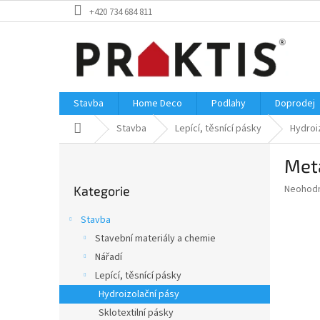
Přejít
+420 734 684 811
na
obsah
Stavba
Home Deco
Podlahy
Doprodej
Domů
Stavba
Lepící, těsnící pásky
Hydroi
P
Met
o
Přeskočit
s
Průměr
Neohod
Kategorie
kategorie
t
hodnoce
r
produkt
Stavba
a
je
Stavební materiály a chemie
0,0
n
z
Nářadí
n
5
í
Lepící, těsnící pásky
hvězdič
p
Hydroizolační pásy
a
Sklotextilní pásky