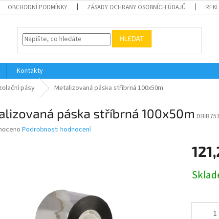
OBCHODNÍ PODMÍNKY
ZÁSADY OCHRANY OSOBNÍCH ÚDAJŮ
REK
HLEDAT
Kontakty
zolační pásy
Metalizovaná páska stříbrná 100x50m
alizovaná páska stříbrná 100x50m
DBIB75
né
noceno
Podrobnosti hodnocení
ní
121,
u
Měrná
Skla
cena:
ek.