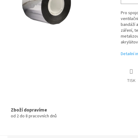
Pro spojo
ventilačn
bandáží a
záření, t
metalizov
akrylátov
Detailní 
TISK
Zboží dopravíme
od 2 do 8 pracovních dnů