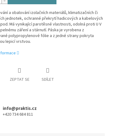
vání a obalování izolačních materiálů, klimatizačních či
ích jednotek, ochranné překrytí hadicových a kabelových
pod. Má vynikající parotěsné vlastnosti, odolná proti U V
epelnému záření a stárnutí. Páska je vyrobena z
ané polypropylenové fólie a z jedné strany pokryta
ou lepicí vrstvou.
informace
ZEPTAT SE
SDÍLET
info@praktis.cz
+420 734 684 811