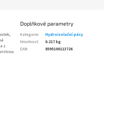
Doplňkové parametry
dnotek,
Kategorie
:
Hydroizolační pásy
né
Hmotnost
:
0.217 kg
na z
EAN
:
8595100113726
vrstvou.