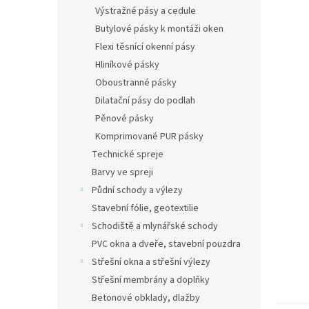
n
Výstražné pásy a cedule
e
Butylové pásky k montáži oken
l
Flexi těsnící okenní pásy
Hliníkové pásky
Oboustranné pásky
Dilatační pásy do podlah
Pěnové pásky
Komprimované PUR pásky
Technické spreje
Barvy ve spreji
Půdní schody a výlezy
Stavební fólie, geotextilie
Schodiště a mlynářské schody
PVC okna a dveře, stavební pouzdra
Střešní okna a střešní výlezy
Střešní membrány a doplňky
Betonové obklady, dlažby