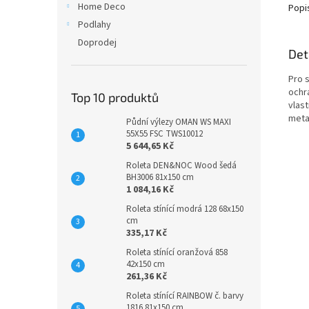
Home Deco
Popi
Podlahy
Doprodej
Det
Pro s
ochr
Top 10 produktů
vlast
meta
Půdní výlezy OMAN WS MAXI
55X55 FSC TWS10012
5 644,65 Kč
Roleta DEN&NOC Wood šedá
BH3006 81x150 cm
1 084,16 Kč
Roleta stínící modrá 128 68x150
cm
335,17 Kč
Roleta stínící oranžová 858
42x150 cm
261,36 Kč
Roleta stínící RAINBOW č. barvy
1816 81x150 cm