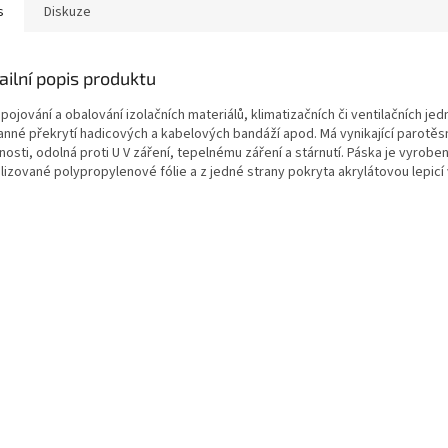
s
Diskuze
ailní popis produktu
pojování a obalování izolačních materiálů, klimatizačních či ventilačních je
anné překrytí hadicových a kabelových bandáží apod. Má vynikající parotěs
nosti, odolná proti U V záření, tepelnému záření a stárnutí. Páska je vyrobe
lizované polypropylenové fólie a z jedné strany pokryta akrylátovou lepicí 