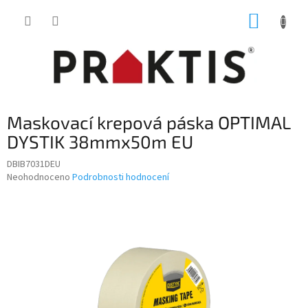
Přejít
NÁKUP
na
obsah
KOŠÍK
Maskovací krepová páska OPTIMAL
DYSTIK 38mmx50m EU
DBIB7031DEU
Průměrné
Neohodnoceno
Podrobnosti hodnocení
hodnocení
produktu
je
0,0
z
5
hvězdiček.