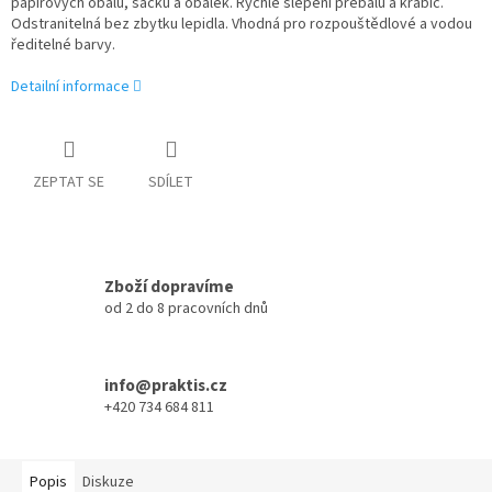
papírových obalů, sáčků a obálek. Rychlé slepení přebalů a krabic.
Odstranitelná bez zbytku lepidla. Vhodná pro rozpouštědlové a vodou
ředitelné barvy.
Detailní informace
ZEPTAT SE
SDÍLET
Zboží dopravíme
od 2 do 8 pracovních dnů
info@praktis.cz
+420 734 684 811
Popis
Diskuze