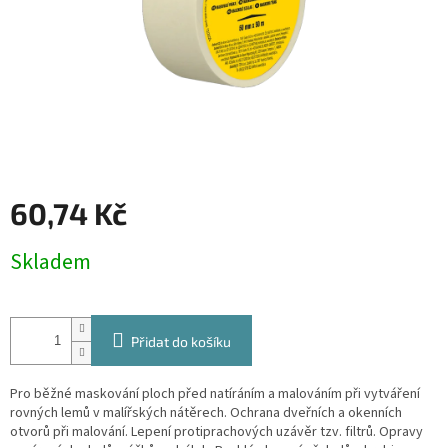
60,74 Kč
Měrná
Skladem
cena:
Přidat do košíku
Pro běžné maskování ploch před natíráním a malováním při vytváření
rovných lemů v malířských nátěrech. Ochrana dveřních a okenních
otvorů při malování. Lepení protiprachových uzávěr tzv. filtrů. Opravy