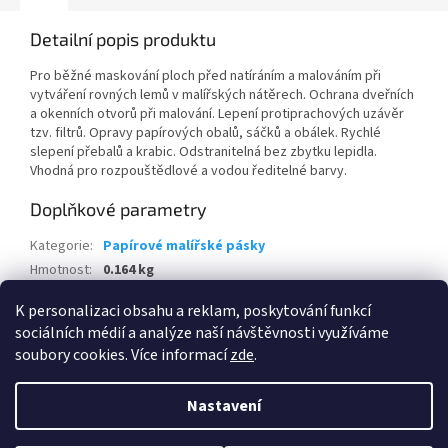
Detailní popis produktu
Pro běžné maskování ploch před natíráním a malováním při
vytváření rovných lemů v malířských nátěrech. Ochrana dveřních
a okenních otvorů při malování. Lepení protiprachových uzávěr
tzv. filtrů. Opravy papírových obalů, sáčků a obálek. Rychlé
slepení přebalů a krabic. Odstranitelná bez zbytku lepidla.
Vhodná pro rozpouštědlové a vodou ředitelné barvy.
Doplňkové parametry
Kategorie
:
Papírové malířské pásky
Hmotnost
:
0.164 kg
EAN
:
8595100164322
K personalizaci obsahu a reklam, poskytování funkcí
sociálních médií a analýze naší návštěvnosti využíváme
Z
soubory cookies. Více informací
zde
.
á
Vytvořil Shoptet
p
Nastavení
a
t