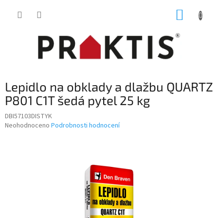
Přejít
NÁKUP
na
obsah
KOŠÍK
Lepidlo na obklady a dlažbu QUARTZ
P801 C1T šedá pytel 25 kg
DBI57103DISTYK
Průměrné
Neohodnoceno
Podrobnosti hodnocení
hodnocení
produktu
je
0,0
z
5
hvězdiček.