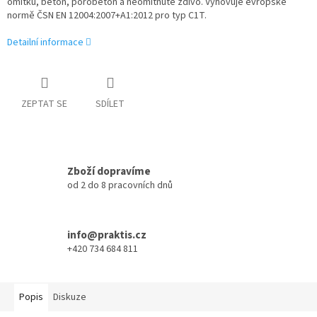
omítku, beton, pórobeton a neomítnuté zdivo. Vyhovuje evropské
normě ČSN EN 12004:2007+A1:2012 pro typ C1T.
Detailní informace
ZEPTAT SE
SDÍLET
Zboží dopravíme
od 2 do 8 pracovních dnů
info@praktis.cz
+420 734 684 811
Popis
Diskuze