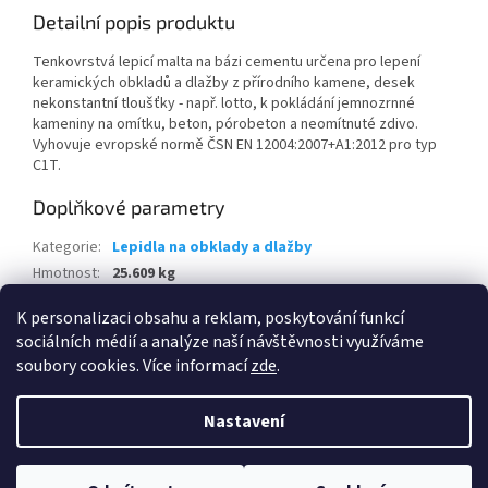
Detailní popis produktu
Tenkovrstvá lepicí malta na bázi cementu určena pro lepení
keramických obkladů a dlažby z přírodního kamene, desek
nekonstantní tloušťky - např. lotto, k pokládání jemnozrnné
kameniny na omítku, beton, pórobeton a neomítnuté zdivo.
Vyhovuje evropské normě ČSN EN 12004:2007+A1:2012 pro typ
C1T.
Doplňkové parametry
Kategorie
:
Lepidla na obklady a dlažby
Hmotnost
:
25.609 kg
EAN
:
8595100106599
K personalizaci obsahu a reklam, poskytování funkcí
sociálních médií a analýze naší návštěvnosti využíváme
Z
soubory cookies. Více informací
zde
.
á
Vytvořil Shoptet
p
Nastavení
a
t
Copyright 2026
Praktis.cz
. Všechna práva vyhrazena.
Upravit
í