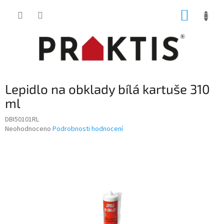
Přejít
NÁKUP
na
obsah
KOŠÍK
Lepidlo na obklady bílá kartuše 310
ml
DBI50101RL
Průměrné
Neohodnoceno
Podrobnosti hodnocení
hodnocení
produktu
je
0,0
z
5
hvězdiček.