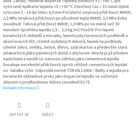
data: Základ / Materiál disperze Tepelná odolnost +2 / +60°C (po
vytvrzení) Aplikační teplota +5 / +30 °C Otevřený čas » 15 minut Úplné
vytvrzení 5 - 14 dní Skluz 0,0 mm Počáteční smyková přídržnost #8805;
2,5 MPa Smyková přídržnost po působení tepla #8805; 3,5 MPa Doba
zavadnutí: Tahová přídržnost #8805; 1,0 MPa po ne méně než 30
minutách Spotřeba lepidla 1,5 – 2,0 kg/m2 Použití: Pro lepení
keramických obkladů a mozaiky, lepení polystyrenových podhledů a
ukončovacích lišt, včetně ozdobných dekorů, lepení na podklady:
cihelné zdivo, omítky, beton, dřevo, sádrokarton a především stará
umakartová jádra panelových domů a ubytoven. Hmota je již předem
namíchaná a nanáší se zubovou stěrkou jako cementová lepidla.
Dosahuje excelentní přídržnosti oproti většině cementových lepidel
viz. tabulka výše. Odpovídá normě ČSN EN 12004 – Malty a lepidla pro
keramické obkladové prvky jako Disperzní lepidlo se sníženým
skluzem a prodlouženou dobou zavadnutí D1TE.
Detailní informace
ZEPTAT SE
SDÍLET