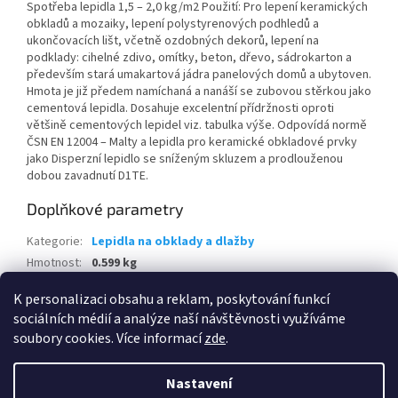
Spotřeba lepidla 1,5 – 2,0 kg/m2 Použití: Pro lepení keramických
obkladů a mozaiky, lepení polystyrenových podhledů a
ukončovacích lišt, včetně ozdobných dekorů, lepení na
podklady: cihelné zdivo, omítky, beton, dřevo, sádrokarton a
především stará umakartová jádra panelových domů a ubytoven.
Hmota je již předem namíchaná a nanáší se zubovou stěrkou jako
cementová lepidla. Dosahuje excelentní přídržnosti oproti
většině cementových lepidel viz. tabulka výše. Odpovídá normě
ČSN EN 12004 – Malty a lepidla pro keramické obkladové prvky
jako Disperzní lepidlo se sníženým skluzem a prodlouženou
dobou zavadnutí D1TE.
Doplňkové parametry
Kategorie
:
Lepidla na obklady a dlažby
Hmotnost
:
0.599 kg
EAN
:
8595100100146
K personalizaci obsahu a reklam, poskytování funkcí
sociálních médií a analýze naší návštěvnosti využíváme
Z
soubory cookies. Více informací
zde
.
á
Vytvořil Shoptet
p
Nastavení
a