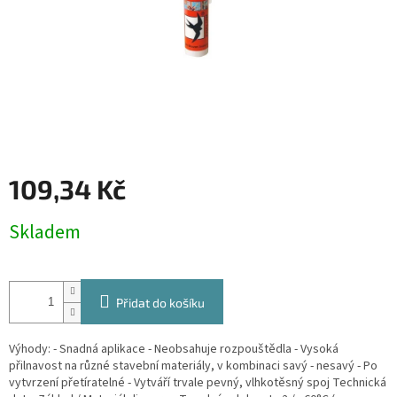
109,34 Kč
Měrná
Skladem
cena:
Přidat do košíku
Výhody: - Snadná aplikace - Neobsahuje rozpouštědla - Vysoká
přilnavost na různé stavební materiály, v kombinaci savý - nesavý - Po
vytvrzení přetíratelné - Vytváří trvale pevný, vlhkotěsný spoj Technická