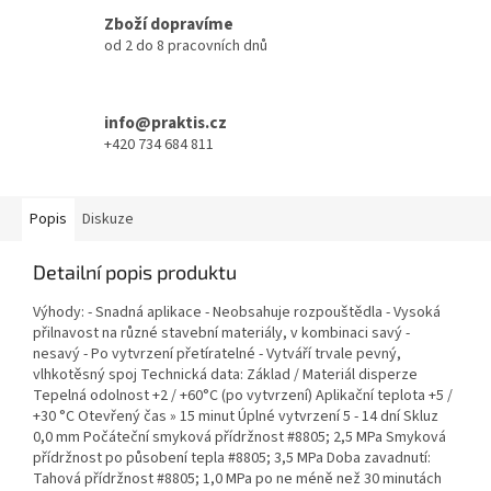
Zboží dopravíme
od 2 do 8 pracovních dnů
info@praktis.cz
+420 734 684 811
Popis
Diskuze
Detailní popis produktu
Výhody: - Snadná aplikace - Neobsahuje rozpouštědla - Vysoká
přilnavost na různé stavební materiály, v kombinaci savý -
nesavý - Po vytvrzení přetíratelné - Vytváří trvale pevný,
vlhkotěsný spoj Technická data: Základ / Materiál disperze
Tepelná odolnost +2 / +60°C (po vytvrzení) Aplikační teplota +5 /
+30 °C Otevřený čas » 15 minut Úplné vytvrzení 5 - 14 dní Skluz
0,0 mm Počáteční smyková přídržnost #8805; 2,5 MPa Smyková
přídržnost po působení tepla #8805; 3,5 MPa Doba zavadnutí:
Tahová přídržnost #8805; 1,0 MPa po ne méně než 30 minutách