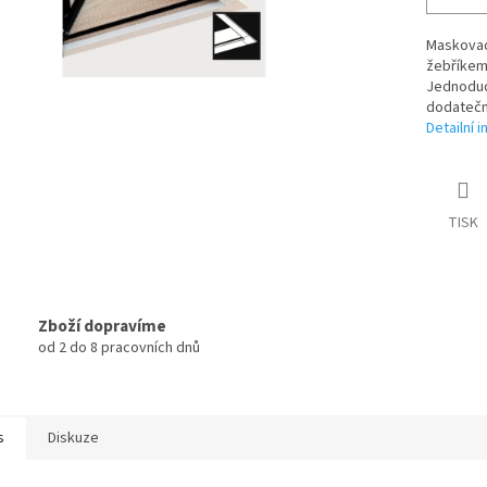
Maskovací
žebříkem.
Jednoduc
dodatečné
Detailní 
TISK
Zboží dopravíme
od 2 do 8 pracovních dnů
s
Diskuze