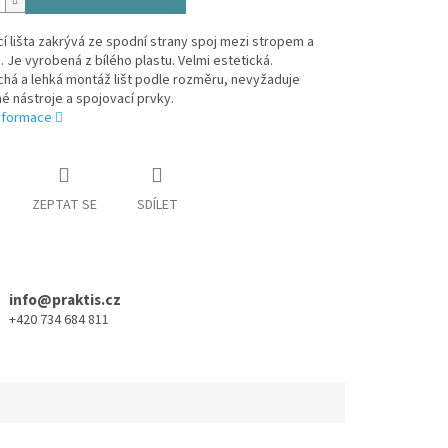
 lišta zakrývá ze spodní strany spoj mezi stropem a
 Je vyrobená z bílého plastu. Velmi estetická.
há a lehká montáž lišt podle rozměru, nevyžaduje
 nástroje a spojovací prvky.
informace
ZEPTAT SE
SDÍLET
info@praktis.cz
+420 734 684 811