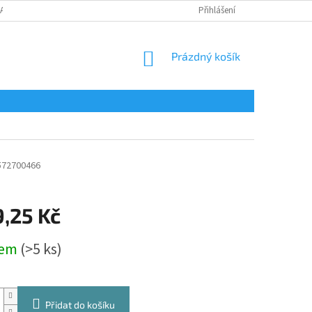
LAMAČNÍ FORMULÁŘ
Přihlášení
NÁKUPNÍ
Prázdný košík
KOŠÍK
572700466
9,25 Kč
dem
(>5 ks)
Přidat do košíku