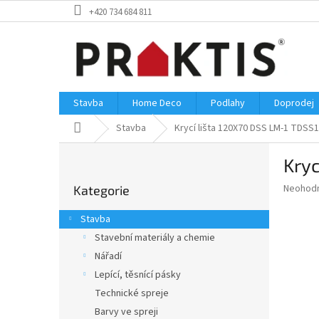
Přejít
+420 734 684 811
na
obsah
Stavba
Home Deco
Podlahy
Doprodej
Domů
Stavba
Krycí lišta 120X70 DSS LM-1 TDSS
P
Kryc
o
Přeskočit
s
Průměr
Neohod
Kategorie
kategorie
t
hodnoce
r
produkt
Stavba
a
je
Stavební materiály a chemie
0,0
n
z
Nářadí
n
5
í
Lepící, těsnící pásky
hvězdič
p
Technické spreje
a
Barvy ve spreji