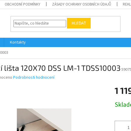
OBCHODNÍ PODMÍNKY
ZÁSADY OCHRANY OSOBNÍCH ÚDAJŮ
REK
HLEDAT
Kontakty
10003
í lišta 120X70 DSS LM-1 TDSS10003
5907
né
noceno
Podrobnosti hodnocení
ní
1 11
u
Měrná
Skla
cena:
ek.