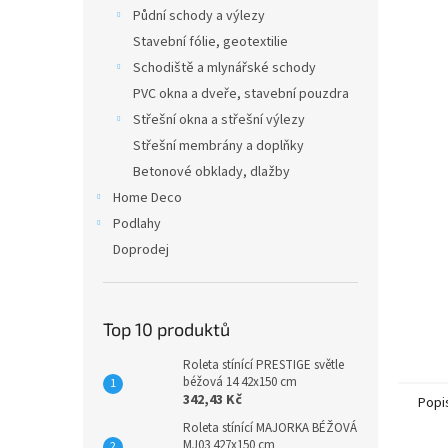
n
Půdní schody a výlezy
e
Stavební fólie, geotextilie
l
Schodiště a mlynářské schody
PVC okna a dveře, stavební pouzdra
Střešní okna a střešní výlezy
Střešní membrány a doplňky
Betonové obklady, dlažby
Home Deco
Podlahy
Doprodej
Top 10 produktů
Roleta stínící PRESTIGE světle
béžová 14 42x150 cm
342,43 Kč
Popi
Roleta stínící MAJORKA BÉŽOVÁ
MJ03 427x150 cm