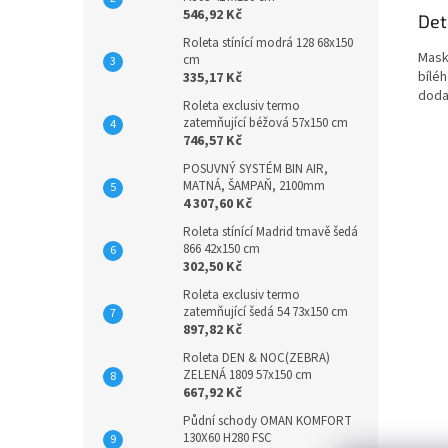
546,92 Kč
Det
Roleta stínící modrá 128 68x150
Mask
cm
bílé
335,17 Kč
doda
Roleta exclusiv termo
zatemňující béžová 57x150 cm
746,57 Kč
POSUVNÝ SYSTÉM BIN AIR,
MATNÁ, ŠAMPAŇ, 2100mm
4 307,60 Kč
Roleta stínící Madrid tmavě šedá
866 42x150 cm
302,50 Kč
Roleta exclusiv termo
zatemňující šedá 54 73x150 cm
897,82 Kč
Roleta DEN & NOC(ZEBRA)
ZELENÁ 1809 57x150 cm
667,92 Kč
Půdní schody OMAN KOMFORT
130X60 H280 FSC