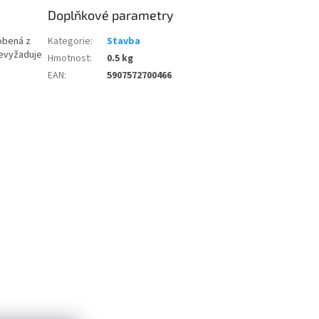
Doplňkové parametry
obená z
Kategorie
:
Stavba
nevyžaduje
Hmotnost
:
0.5 kg
EAN
:
5907572700466