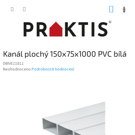
Přejít
NÁKUP
na
obsah
KOŠÍK
Kanál plochý 150x75x1000 PVC bílá
DBIVE11812
Průměrné
Neohodnoceno
Podrobnosti hodnocení
hodnocení
produktu
je
0,0
z
5
hvězdiček.