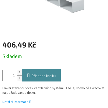
406,49 Kč
Měrná
Skladem
cena:
Přidat do košíku
Hlavní stavební prvek ventilačního systému. Lze jej libovolně zkracovat
na požadovanou délku.
Detailní informace