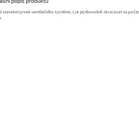
ailní popis produktu
ní stavební prvek ventilačního systému. Lze jej libovolně zkracovat na pož
.