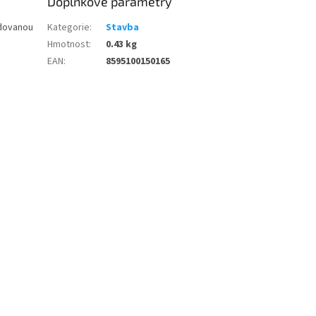
Doplňkové parametry
adovanou
Kategorie
:
Stavba
Hmotnost
:
0.43 kg
EAN
:
8595100150165