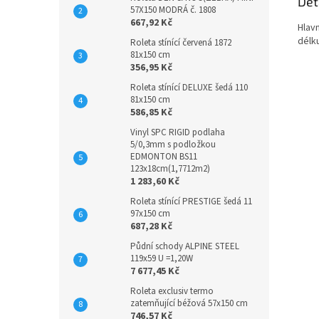
Det
57X150 MODRÁ č. 1808
667,92 Kč
Hlav
délku
Roleta stínící červená 1872
81x150 cm
356,95 Kč
Roleta stínící DELUXE šedá 110
81x150 cm
586,85 Kč
Vinyl SPC RIGID podlaha
5/0,3mm s podložkou
EDMONTON BS11
123x18cm(1,7712m2)
1 283,60 Kč
Roleta stínící PRESTIGE šedá 11
97x150 cm
687,28 Kč
Půdní schody ALPINE STEEL
119x59 U =1,20W
7 677,45 Kč
Roleta exclusiv termo
zatemňující béžová 57x150 cm
746,57 Kč