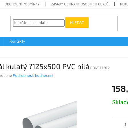
OBCHODNÍ PODMÍNKY
ZÁSADY OCHRANY OSOBNÍCH ÚDAJŮ
REK
HLEDAT
Kontakty
l kulatý ?125x500 PVC bílá
DBIVE11912
né
noceno
Podrobnosti hodnocení
ní
158,
u
Měrná
Skla
cena:
ek.