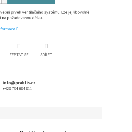
avební prvek ventilačního systému. Lze jej libovolně
t na požadovanou délku.
informace
ZEPTAT SE
SDÍLET
info@praktis.cz
+420 734 684 811