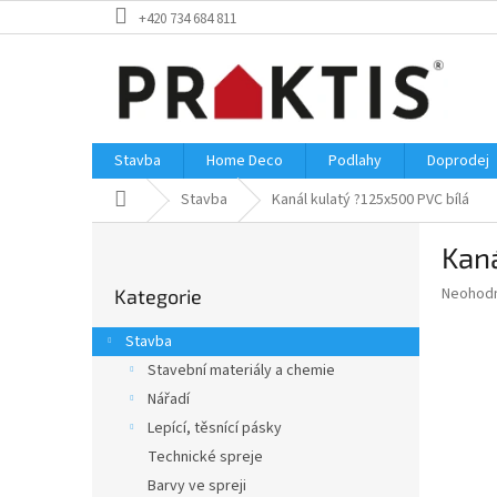
Přejít
+420 734 684 811
na
obsah
Stavba
Home Deco
Podlahy
Doprodej
Domů
Stavba
Kanál kulatý ?125x500 PVC bílá
P
Kaná
o
Přeskočit
s
Průměr
Neohod
Kategorie
kategorie
t
hodnoce
r
produkt
Stavba
a
je
Stavební materiály a chemie
0,0
n
z
Nářadí
n
5
í
Lepící, těsnící pásky
hvězdič
p
Technické spreje
a
Barvy ve spreji