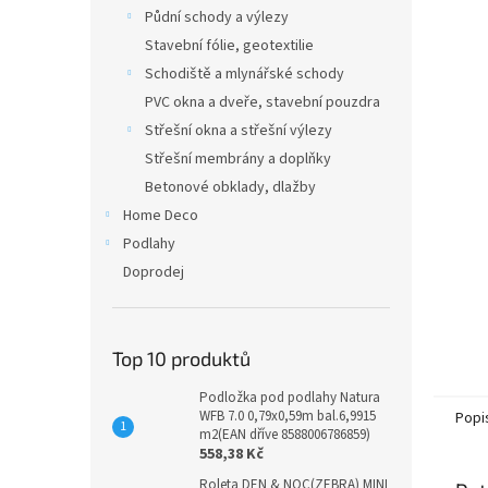
n
Půdní schody a výlezy
e
Stavební fólie, geotextilie
l
Schodiště a mlynářské schody
PVC okna a dveře, stavební pouzdra
Střešní okna a střešní výlezy
Střešní membrány a doplňky
Betonové obklady, dlažby
Home Deco
Podlahy
Doprodej
Top 10 produktů
Podložka pod podlahy Natura
WFB 7.0 0,79x0,59m bal.6,9915
Popi
m2(EAN dříve 8588006786859)
558,38 Kč
Roleta DEN & NOC(ZEBRA) MINI