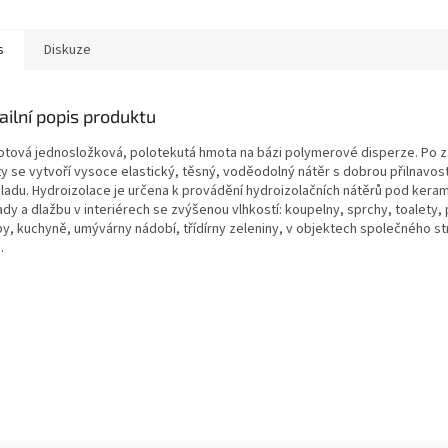
s
Diskuze
ailní popis produktu
hotová jednosložková, polotekutá hmota na bázi polymerové disperze. Po z
y se vytvoří vysoce elastický, těsný, voděodolný nátěr s dobrou přilnavost
ladu. Hydroizolace je určena k provádění hydroizolačních nátěrů pod kera
dy a dlažbu v interiérech se zvýšenou vlhkostí: koupelny, sprchy, toalety,
py, kuchyně, umývárny nádobí, třídírny zeleniny, v objektech společného st
.