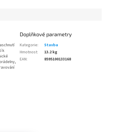
Doplňkové parametry
aschnutí
Kategorie
:
Stavba
í k
Hmotnost
:
13.2 kg
mické
EAN
:
8595100133168
 prádelny,
ravování