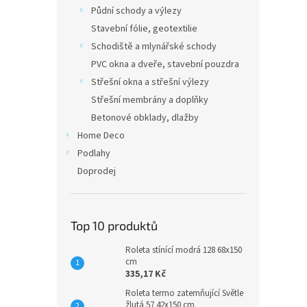
n
Půdní schody a výlezy
e
Stavební fólie, geotextilie
l
Schodiště a mlynářské schody
PVC okna a dveře, stavební pouzdra
Střešní okna a střešní výlezy
Střešní membrány a doplňky
Betonové obklady, dlažby
Home Deco
Podlahy
Doprodej
Top 10 produktů
Roleta stínící modrá 128 68x150
cm
335,17 Kč
Roleta termo zatemňující Světle
žlutá 57 42x150 cm