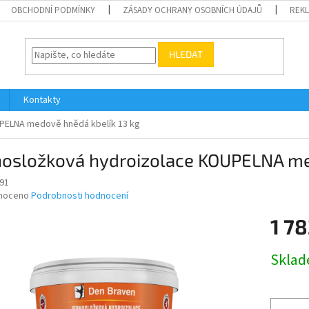
OBCHODNÍ PODMÍNKY
ZÁSADY OCHRANY OSOBNÍCH ÚDAJŮ
REK
HLEDAT
Kontakty
PELNA medově hnědá kbelík 13 kg
nosložková hydroizolace KOUPELNA me
91
né
noceno
Podrobnosti hodnocení
ní
1 78
u
Měrná
Skla
cena:
ek.