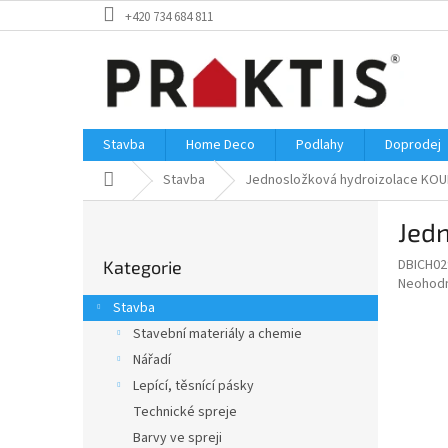
Přejít
+420 734 684 811
na
obsah
Stavba
Home Deco
Podlahy
Doprodej
Domů
Stavba
Jednosložková hydroizolace KOU
P
Jed
o
Přeskočit
s
DBICH02
Kategorie
kategorie
t
Průměr
Neohod
r
hodnoce
Stavba
a
produkt
Stavební materiály a chemie
je
n
0,0
Nářadí
n
z
í
Lepící, těsnící pásky
5
p
Technické spreje
hvězdič
a
Barvy ve spreji