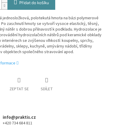
Přidat do košíku
vá jednosložková, polotekutá hmota na bázi polymerové
 Po zaschnutí hmoty se vytvoří vysoce elastický, těsný,
ý nátěr s dobrou přilnavostí k podkladu. Hydroizolace je
 provádění hydroizolačních nátěrů pod keramické obklady
v interiérech se zvýšenou vlhkostí: koupelny, sprchy,
prádelny, sklepy, kuchyně, umývárny nádobí, třídírny
 v objektech společného stravování apod.
informace
ZEPTAT SE
SDÍLET
info@praktis.cz
+420 734 684 811