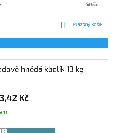
LAMAČNÍ FORMULÁŘ
Přihlášení
NÁKUPNÍ
Prázdný košík
KOŠÍK
dově hnědá kbelík 13 kg
3,42 Kč
dem