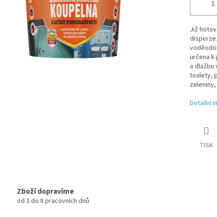
Již hoto
disperze.
voděodoln
určena k
a dlažbu 
toalety, 
zeleniny,
Detailní 
TISK
Zboží dopravíme
od 2 do 8 pracovních dnů