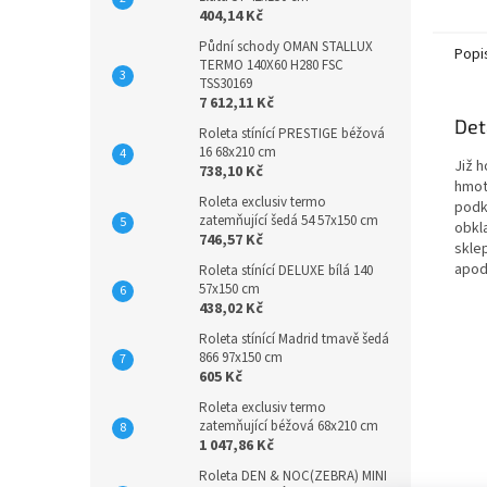
404,14 Kč
Půdní schody OMAN STALLUX
Popi
TERMO 140X60 H280 FSC
TSS30169
7 612,11 Kč
Det
Roleta stínící PRESTIGE béžová
16 68x210 cm
Již 
738,10 Kč
hmot
Roleta exclusiv termo
podk
zatemňující šedá 54 57x150 cm
obkla
746,57 Kč
skle
apod
Roleta stínící DELUXE bílá 140
57x150 cm
438,02 Kč
Roleta stínící Madrid tmavě šedá
866 97x150 cm
605 Kč
Roleta exclusiv termo
zatemňující béžová 68x210 cm
1 047,86 Kč
Roleta DEN & NOC(ZEBRA) MINI