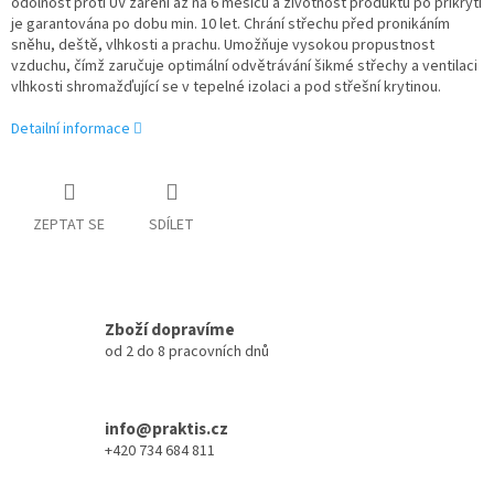
odolnost proti UV záření až na 6 měsíců a životnost produktu po přikrytí
je garantována po dobu min. 10 let. Chrání střechu před pronikáním
sněhu, deště, vlhkosti a prachu. Umožňuje vysokou propustnost
vzduchu, čímž zaručuje optimální odvětrávání šikmé střechy a ventilaci
vlhkosti shromažďující se v tepelné izolaci a pod střešní krytinou.
Detailní informace
ZEPTAT SE
SDÍLET
Zboží dopravíme
od 2 do 8 pracovních dnů
info@praktis.cz
+420 734 684 811