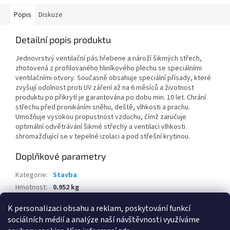
Popis
Diskuze
Detailní popis produktu
Jednovrstvý ventilační pás hřebene a nároží šikmých střech,
zhotovená z profilovaného hliníkového plechu se speciálními
ventilačními otvory. Současně obsahuje speciální přísady, které
zvyšují odolnost proti UV záření až na 6 měsíců a životnost
produktu po přikrytí je garantována po dobu min. 10 let. Chrání
střechu před pronikáním sněhu, deště, vlhkosti a prachu.
Umožňuje vysokou propustnost vzduchu, čímž zaručuje
optimální odvětrávání šikmé střechy a ventilaci vlhkosti
shromažďující se v tepelné izolaci a pod střešní krytinou.
Doplňkové parametry
Kategorie
:
Stavba
Hmotnost
:
0.952 kg
EAN
:
8595100134493
K personalizaci obsahu a reklam, poskytování funkcí
sociálních médií a analýze naší návštěvnosti využíváme
Z